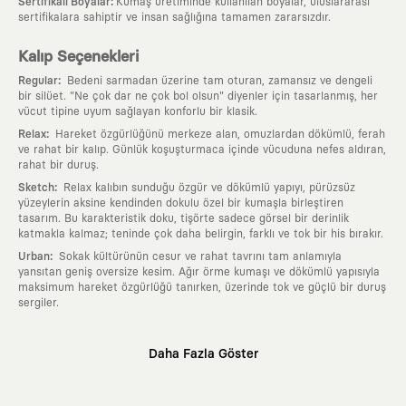
:
Sertifikalı Boyalar
Kumaş üretiminde kullanılan boyalar, uluslararası
sertifikalara sahiptir ve insan sağlığına tamamen zararsızdır.
Kalıp Seçenekleri
:
Regular
Bedeni sarmadan üzerine tam oturan, zamansız ve dengeli
bir silüet. "Ne çok dar ne çok bol olsun" diyenler için tasarlanmış, her
vücut tipine uyum sağlayan konforlu bir klasik.
:
Relax
Hareket özgürlüğünü merkeze alan, omuzlardan dökümlü, ferah
ve rahat bir kalıp. Günlük koşuşturmaca içinde vücuduna nefes aldıran,
rahat bir duruş.
:
Sketch
Relax kalıbın sunduğu özgür ve dökümlü yapıyı, pürüzsüz
yüzeylerin aksine kendinden dokulu özel bir kumaşla birleştiren
tasarım. Bu karakteristik doku, tişörte sadece görsel bir derinlik
katmakla kalmaz; teninde çok daha belirgin, farklı ve tok bir his bırakır.
:
Urban
Sokak kültürünün cesur ve rahat tavrını tam anlamıyla
yansıtan geniş oversize kesim. Ağır örme kumaşı ve dökümlü yapısıyla
maksimum hareket özgürlüğü tanırken, üzerinde tok ve güçlü bir duruş
sergiler.
Neden KAFT?
Daha Fazla Göster
:
Giyilebilir Hikayeler
KAFT sıradan bir giyim markası değil; kanvasını
farklı sanatçılara ve yaratıcı zihinlere açık tutan bir tasarım
platformudur. Üzerinde taşıdığın her parça, arkasında derin bir anlam