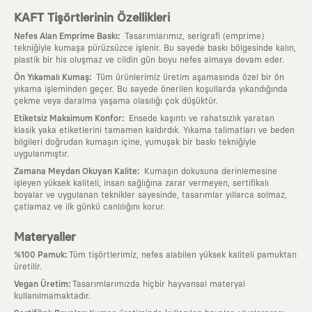
KAFT Tişörtlerinin Özellikleri
:
Nefes Alan Emprime Baskı
Tasarımlarımız, serigrafi (emprime)
tekniğiyle kumaşa pürüzsüzce işlenir. Bu sayede baskı bölgesinde kalın,
plastik bir his oluşmaz ve cildin gün boyu nefes almaya devam eder.
:
Ön Yıkamalı Kumaş
Tüm ürünlerimiz üretim aşamasında özel bir ön
yıkama işleminden geçer. Bu sayede önerilen koşullarda yıkandığında
çekme veya daralma yaşama olasılığı çok düşüktür.
:
Etiketsiz Maksimum Konfor
Ensede kaşıntı ve rahatsızlık yaratan
klasik yaka etiketlerini tamamen kaldırdık. Yıkama talimatları ve beden
bilgileri doğrudan kumaşın içine, yumuşak bir baskı tekniğiyle
uygulanmıştır.
:
Zamana Meydan Okuyan Kalite
Kumaşın dokusuna derinlemesine
işleyen yüksek kaliteli, insan sağlığına zarar vermeyen, sertifikalı
boyalar ve uygulanan teknikler sayesinde, tasarımlar yıllarca solmaz,
çatlamaz ve ilk günkü canlılığını korur.
Materyaller
:
%100 Pamuk
Tüm tişörtlerimiz, nefes alabilen yüksek kaliteli pamuktan
üretilir.
:
Vegan Üretim
Tasarımlarımızda hiçbir hayvansal materyal
kullanılmamaktadır.