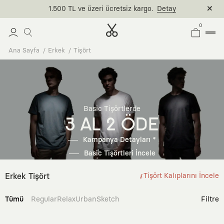
1.500 TL ve üzeri ücretsiz kargo.
Detay
0
Ana Sayfa
Erkek
Tişört
Basic Tişörtlerde
3 AL 2 ÖDE
Kampanya Detayları *
Basic Tişörtleri İncele
Erkek Tişört
Tişört Kalıplarını İncele
Tümü
Regular
Relax
Urban
Sketch
Filtre