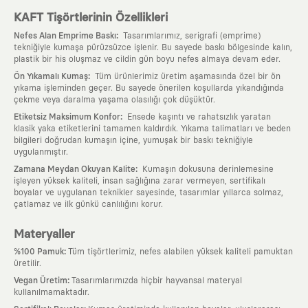
KAFT Tişörtlerinin Özellikleri
:
Nefes Alan Emprime Baskı
Tasarımlarımız, serigrafi (emprime)
tekniğiyle kumaşa pürüzsüzce işlenir. Bu sayede baskı bölgesinde kalın,
plastik bir his oluşmaz ve cildin gün boyu nefes almaya devam eder.
:
Ön Yıkamalı Kumaş
Tüm ürünlerimiz üretim aşamasında özel bir ön
yıkama işleminden geçer. Bu sayede önerilen koşullarda yıkandığında
çekme veya daralma yaşama olasılığı çok düşüktür.
:
Etiketsiz Maksimum Konfor
Ensede kaşıntı ve rahatsızlık yaratan
klasik yaka etiketlerini tamamen kaldırdık. Yıkama talimatları ve beden
bilgileri doğrudan kumaşın içine, yumuşak bir baskı tekniğiyle
uygulanmıştır.
:
Zamana Meydan Okuyan Kalite
Kumaşın dokusuna derinlemesine
işleyen yüksek kaliteli, insan sağlığına zarar vermeyen, sertifikalı
boyalar ve uygulanan teknikler sayesinde, tasarımlar yıllarca solmaz,
çatlamaz ve ilk günkü canlılığını korur.
Materyaller
:
%100 Pamuk
Tüm tişörtlerimiz, nefes alabilen yüksek kaliteli pamuktan
üretilir.
:
Vegan Üretim
Tasarımlarımızda hiçbir hayvansal materyal
kullanılmamaktadır.