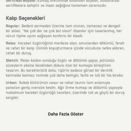
:
Sertifikalı Boyalar
Kumaş üretiminde kullanılan boyalar, uluslararası
sertifikalara sahiptir ve insan sağlığına tamamen zararsızdır.
Kalıp Seçenekleri
:
Regular
Bedeni sarmadan üzerine tam oturan, zamansız ve dengeli
bir silüet. "Ne çok dar ne çok bol olsun" diyenler için tasarlanmış, her
vücut tipine uyum sağlayan konforlu bir klasik.
:
Relax
Hareket özgürlüğünü merkeze alan, omuzlardan dökümlü, ferah
ve rahat bir kalıp. Günlük koşuşturmaca içinde vücuduna nefes aldıran,
rahat bir duruş.
:
Sketch
Relax kalıbın sunduğu özgür ve dökümlü yapıyı, pürüzsüz
yüzeylerin aksine kendinden dokulu özel bir kumaşla birleştiren
tasarım. Bu karakteristik doku, tişörte sadece görsel bir derinlik
katmakla kalmaz; teninde çok daha belirgin, farklı ve tok bir his bırakır.
:
Urban
Sokak kültürünün cesur ve rahat tavrını tam anlamıyla
yansıtan geniş oversize kesim. Ağır örme kumaşı ve dökümlü yapısıyla
maksimum hareket özgürlüğü tanırken, üzerinde tok ve güçlü bir duruş
sergiler.
Neden KAFT?
Daha Fazla Göster
:
Giyilebilir Hikayeler
KAFT sıradan bir giyim markası değil; kanvasını
farklı sanatçılara ve yaratıcı zihinlere açık tutan bir tasarım
platformudur. Üzerinde taşıdığın her parça, arkasında derin bir anlam