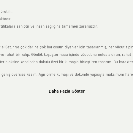
retilir.
ktadır.
tifikalara sahiptir ve insan sağlığına tamamen zararsızdır.
lüet. "Ne çok dar ne çok bol olsun" diyenler için tasarlanmış, her vücut tipin
 rahat bir kalıp. Günlük koşuşturmaca içinde vücuduna nefes aldıran, rahat b
rin aksine kendinden dokulu özel bir kumaşla birleştiren tasarım. Bu karakteri
 geniş oversize kesim. Ağır örme kumaşı ve dökümlü yapısıyla maksimum hareket
Daha Fazla Göster
klı sanatçılara ve yaratıcı zihinlere açık tutan bir tasarım platformudur. Üzeri
erden ve hızlı tüketim döngülerinden tamamen uzağız. Amacımız sadece birkaç ay
zaman kaybetmeyen zamansız tasarımlar ortaya koymaktır.
 olanların ve şehri özgürce adımlayanların ortak dilidir. Üzerinde taşıdığın ta
yanından bağımsız illüstratörler, sanatçılar ve kendi alanında vizyoner olan gl