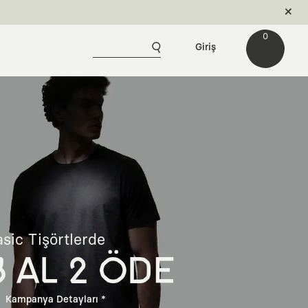
0
Giriş
sic Tişörtlerde
3 AL 2 ÖDE
Kampanya Detayları *