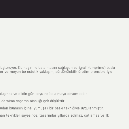
uluşturuyor. Kumaşın nefes almasını sağlayan serigrafi (emprime) baskı
 yer vermeyen bu estetik yaklaşım, sürdürülebilir üretim prensipleriyle
is oluşmaz ve cildin gün boyu nefes almaya devam eder.
 daralma yaşama olasılığı çok düşüktür.
ğrudan kumaşın içine, yumuşak bir baskı tekniğiyle uygulanmıştır.
an teknikler sayesinde, tasarımlar yıllarca solmaz, çatlamaz ve ilk