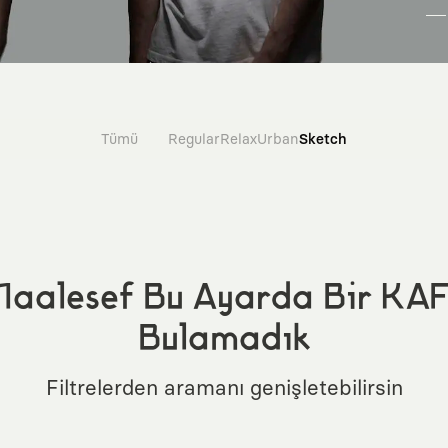
Tümü
Regular
Relax
Urban
Sketch
aalesef Bu Ayarda Bir KA
Bulamadık
Filtrelerden aramanı genişletebilirsin