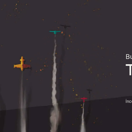
Bu
İnc