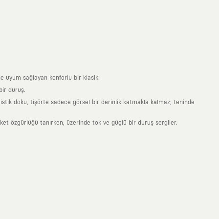
e uyum sağlayan konforlu bir klasik.
ir duruş.
stik doku, tişörte sadece görsel bir derinlik katmakla kalmaz; teninde
 özgürlüğü tanırken, üzerinde tok ve güçlü bir duruş sergiler.
nde taşıdığın her parça, arkasında derin bir anlam ve hikaye barındıran
 giyilip eskiyecek kıyafetler üretmek değil; yıllar boyu dolabının en
sarımla, sıradanlığa meydan okuyan büyük ve yaratıcı bir topluluğun
obal markalarla yaptığımız özel iş birlikleriyle harmanlıyoruz. KAFT