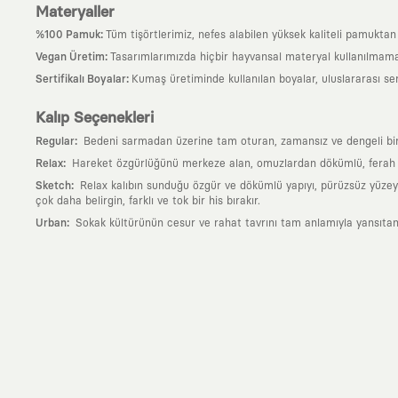
Materyaller
:
%100 Pamuk
Tüm tişörtlerimiz, nefes alabilen yüksek kaliteli pamuktan ü
:
Vegan Üretim
Tasarımlarımızda hiçbir hayvansal materyal kullanılmama
:
Sertifikalı Boyalar
Kumaş üretiminde kullanılan boyalar, uluslararası ser
Kalıp Seçenekleri
:
Regular
Bedeni sarmadan üzerine tam oturan, zamansız ve dengeli bir si
:
Relax
Hareket özgürlüğünü merkeze alan, omuzlardan dökümlü, ferah ve
:
Sketch
Relax kalıbın sunduğu özgür ve dökümlü yapıyı, pürüzsüz yüzeyle
çok daha belirgin, farklı ve tok bir his bırakır.
:
Urban
Sokak kültürünün cesur ve rahat tavrını tam anlamıyla yansıtan
Neden KAFT?
:
Giyilebilir Hikayeler
KAFT sıradan bir giyim markası değil; kanvasını far
özgün bir sanat eseridir.
:
Zamansız Tasarımlar
Klasik moda dünyasının dayattığı sezonluk trendl
değerli parçası olarak kalacak, hikayesini ve estetik değerini hiçbir 
:
Yaratıcı Bir Topluluk
KAFT, keşfetmeyi sevenlerin, sanata tutkuyla bağlı
parçası olursun.
:
Global İş Birlikleri
Kendi tasarım mutfağımızın gücünü, dünyanın dört bir 