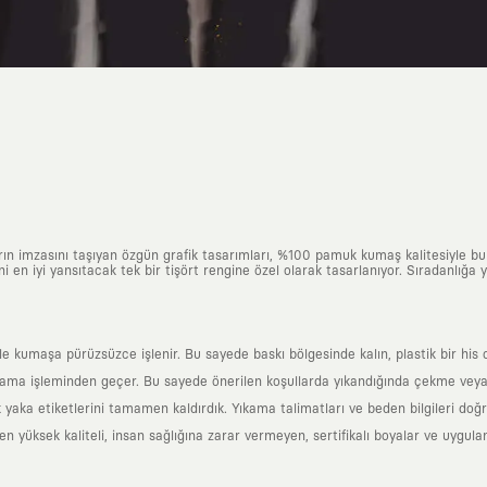
arın imzasını taşıyan özgün grafik tasarımları, %100 pamuk kumaş kalitesiyle b
ni en iyi yansıtacak tek bir tişört rengine özel olarak tasarlanıyor. Sıradanlığa
yle kumaşa pürüzsüzce işlenir. Bu sayede baskı bölgesinde kalın, plastik bir h
ama işleminden geçer. Bu sayede önerilen koşullarda yıkandığında çekme veya
k yaka etiketlerini tamamen kaldırdık. Yıkama talimatları ve beden bilgileri do
yüksek kaliteli, insan sağlığına zarar vermeyen, sertifikalı boyalar ve uygulan