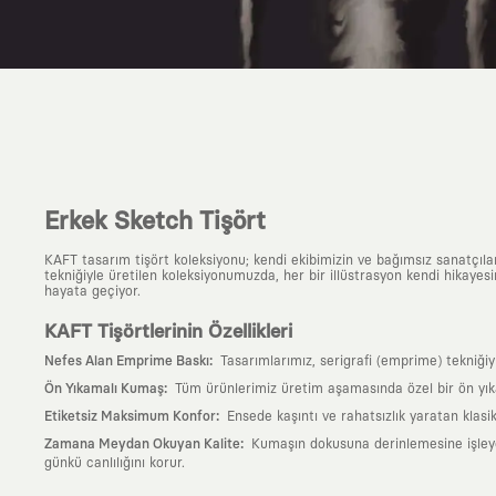
Erkek Sketch Tişört
KAFT tasarım tişört koleksiyonu; kendi ekibimizin ve bağımsız sanatçıl
tekniğiyle üretilen koleksiyonumuzda, her bir illüstrasyon kendi hikayesi
hayata geçiyor.
KAFT Tişörtlerinin Özellikleri
:
Nefes Alan Emprime Baskı
Tasarımlarımız, serigrafi (emprime) tekniği
:
Ön Yıkamalı Kumaş
Tüm ürünlerimiz üretim aşamasında özel bir ön yık
:
Etiketsiz Maksimum Konfor
Ensede kaşıntı ve rahatsızlık yaratan klasi
:
Zamana Meydan Okuyan Kalite
Kumaşın dokusuna derinlemesine işleyen 
günkü canlılığını korur.