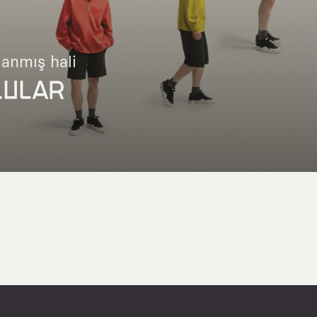
lanmış hali
LULAR