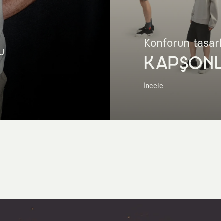
Konforun tasar
u
KAPŞON
İncele