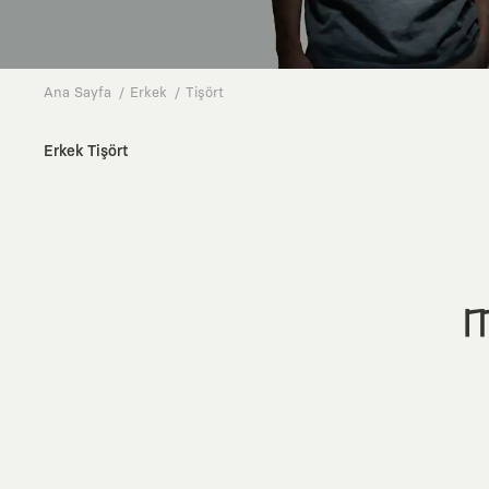
Ana Sayfa
Erkek
Tişört
Erkek Tişört
M