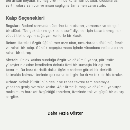
:
Sertifikalı Boyalar
Kumaş üretiminde kullanılan boyalar, uluslararası
sertifikalara sahiptir ve insan sağlığına tamamen zararsızdır.
Kalıp Seçenekleri
:
Regular
Bedeni sarmadan üzerine tam oturan, zamansız ve dengeli
bir silüet. "Ne çok dar ne çok bol olsun" diyenler için tasarlanmış, her
vücut tipine uyum sağlayan konforlu bir klasik.
:
Relax
Hareket özgürlüğünü merkeze alan, omuzlardan dökümlü, ferah
ve rahat bir kalıp. Günlük koşuşturmaca içinde vücuduna nefes aldıran,
rahat bir duruş.
:
Sketch
Relax kalıbın sunduğu özgür ve dökümlü yapıyı, pürüzsüz
yüzeylerin aksine kendinden dokulu özel bir kumaşla birleştiren
tasarım. Bu karakteristik doku, tişörte sadece görsel bir derinlik
katmakla kalmaz; teninde çok daha belirgin, farklı ve tok bir his bırakır.
:
Urban
Sokak kültürünün cesur ve rahat tavrını tam anlamıyla
yansıtan geniş oversize kesim. Ağır örme kumaşı ve dökümlü yapısıyla
maksimum hareket özgürlüğü tanırken, üzerinde tok ve güçlü bir duruş
sergiler.
Neden KAFT?
Daha Fazla Göster
:
Giyilebilir Hikayeler
KAFT sıradan bir giyim markası değil; kanvasını
farklı sanatçılara ve yaratıcı zihinlere açık tutan bir tasarım
platformudur. Üzerinde taşıdığın her parça, arkasında derin bir anlam