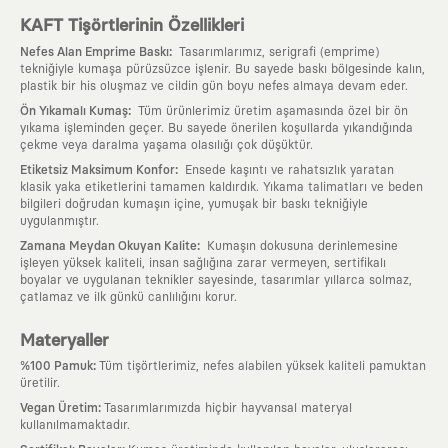
KAFT Tişörtlerinin Özellikleri
:
Nefes Alan Emprime Baskı
Tasarımlarımız, serigrafi (emprime)
tekniğiyle kumaşa pürüzsüzce işlenir. Bu sayede baskı bölgesinde kalın,
plastik bir his oluşmaz ve cildin gün boyu nefes almaya devam eder.
:
Ön Yıkamalı Kumaş
Tüm ürünlerimiz üretim aşamasında özel bir ön
yıkama işleminden geçer. Bu sayede önerilen koşullarda yıkandığında
çekme veya daralma yaşama olasılığı çok düşüktür.
:
Etiketsiz Maksimum Konfor
Ensede kaşıntı ve rahatsızlık yaratan
klasik yaka etiketlerini tamamen kaldırdık. Yıkama talimatları ve beden
bilgileri doğrudan kumaşın içine, yumuşak bir baskı tekniğiyle
uygulanmıştır.
:
Zamana Meydan Okuyan Kalite
Kumaşın dokusuna derinlemesine
işleyen yüksek kaliteli, insan sağlığına zarar vermeyen, sertifikalı
boyalar ve uygulanan teknikler sayesinde, tasarımlar yıllarca solmaz,
çatlamaz ve ilk günkü canlılığını korur.
Materyaller
:
%100 Pamuk
Tüm tişörtlerimiz, nefes alabilen yüksek kaliteli pamuktan
üretilir.
:
Vegan Üretim
Tasarımlarımızda hiçbir hayvansal materyal
kullanılmamaktadır.