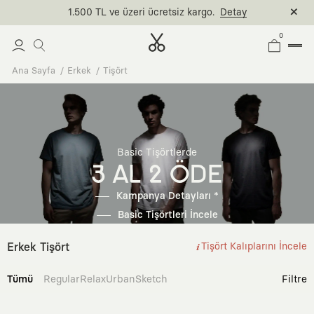
1.500 TL ve üzeri ücretsiz kargo.
Detay
0
Ana Sayfa
Erkek
Tişört
Basic Tişörtlerde
3 AL 2 ÖDE
Kampanya Detayları *
Basic Tişörtleri İncele
Erkek Tişört
Tişört Kalıplarını İncele
Tümü
Regular
Relax
Urban
Sketch
Filtre