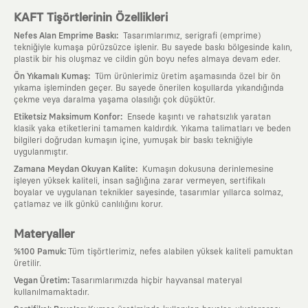
KAFT Tişörtlerinin Özellikleri
:
Nefes Alan Emprime Baskı
Tasarımlarımız, serigrafi (emprime)
tekniğiyle kumaşa pürüzsüzce işlenir. Bu sayede baskı bölgesinde kalın,
plastik bir his oluşmaz ve cildin gün boyu nefes almaya devam eder.
:
Ön Yıkamalı Kumaş
Tüm ürünlerimiz üretim aşamasında özel bir ön
yıkama işleminden geçer. Bu sayede önerilen koşullarda yıkandığında
çekme veya daralma yaşama olasılığı çok düşüktür.
:
Etiketsiz Maksimum Konfor
Ensede kaşıntı ve rahatsızlık yaratan
klasik yaka etiketlerini tamamen kaldırdık. Yıkama talimatları ve beden
bilgileri doğrudan kumaşın içine, yumuşak bir baskı tekniğiyle
uygulanmıştır.
:
Zamana Meydan Okuyan Kalite
Kumaşın dokusuna derinlemesine
işleyen yüksek kaliteli, insan sağlığına zarar vermeyen, sertifikalı
boyalar ve uygulanan teknikler sayesinde, tasarımlar yıllarca solmaz,
çatlamaz ve ilk günkü canlılığını korur.
Materyaller
:
%100 Pamuk
Tüm tişörtlerimiz, nefes alabilen yüksek kaliteli pamuktan
üretilir.
:
Vegan Üretim
Tasarımlarımızda hiçbir hayvansal materyal
kullanılmamaktadır.