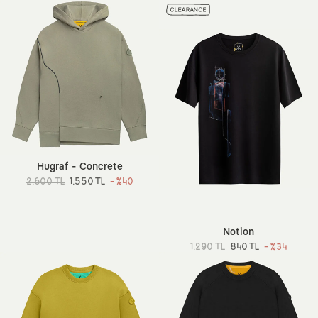
Hugraf - Concrete
2.600 TL
1.550 TL
- %40
Notion
1.290 TL
840 TL
- %34