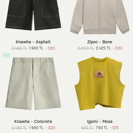
Knawha - Asphalt
Zipoc - Bone
2.490 TL
1.990 TL
- %20
3.050 TL
2.425 TL
- %20
Knawha - Concrete
Igami - Moss
2.490 TL
1.990 TL
- %20
930 TL
790 TL
- %15