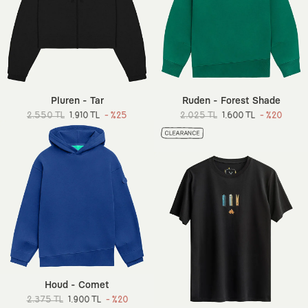
Pluren - Tar
Ruden - Forest Shade
2.550 TL
1.910 TL
- %25
2.025 TL
1.600 TL
- %20
Houd - Comet
2.375 TL
1.900 TL
- %20