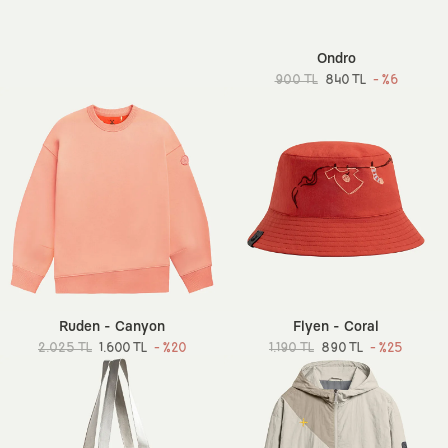
Ondro
900 TL
840 TL
- %6
Ruden - Canyon
Flyen - Coral
2.025 TL
1.600 TL
- %20
1.190 TL
890 TL
- %25