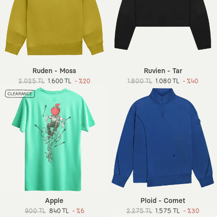
Ruden - Moss
Ruvien - Tar
2.025 TL
1.600 TL
- %20
1.800 TL
1.080 TL
- %40
Apple
Ploid - Comet
900 TL
840 TL
- %6
2.275 TL
1.575 TL
- %30