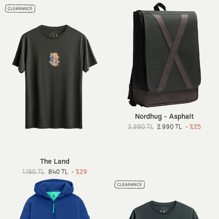
Nordhug - Asphalt
3.990 TL
2.990 TL
- %25
The Land
1.190 TL
840 TL
- %29