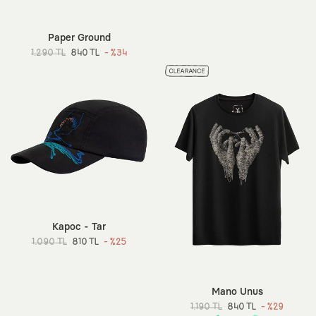
Paper Ground
1.290 TL
840 TL
- %34
Kapoc - Tar
1.090 TL
810 TL
- %25
Mano Unus
1.190 TL
840 TL
- %29