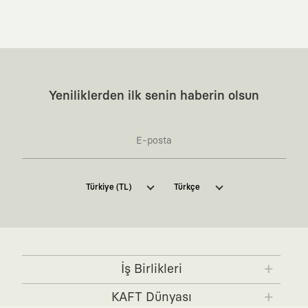
Yeniliklerden ilk senin haberin olsun
Kaft Tasarım Tekstil Sanayi ve Ticaret Anonim
Türkiye (TL)
Türkçe
Şirketi tarafından kampanya ve tanıtımlara ilişkin
tarafıma ticari elektronik ileti göndermesi için
burada
belirtilen izni veriyorum.
Ticari Elektronik İleti Aydınlatma Metni’ne
buradan
ulaşabilirsiniz.
İş Birlikleri
KAFT x IBANEZ
KAFT x FUJIFILM
KAFT Dünyası