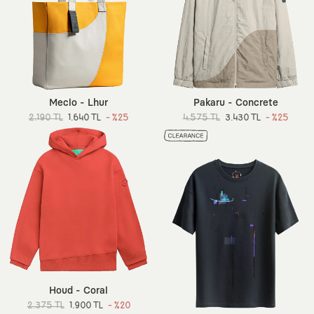
Meclo - Lhur
Pakaru - Concrete
2.190 TL
1.640 TL
- %25
4.575 TL
3.430 TL
- %25
Houd - Coral
2.375 TL
1.900 TL
- %20