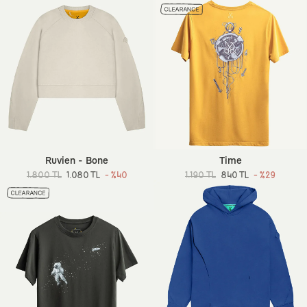
Ruvien - Bone
Time
1.800 TL
1.080 TL
- %40
1.190 TL
840 TL
- %29