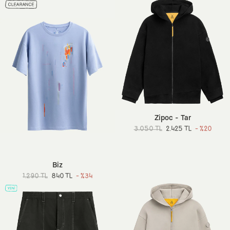
Zipoc - Tar
3.050 TL
2.425 TL
- %20
Biz
1.290 TL
840 TL
- %34