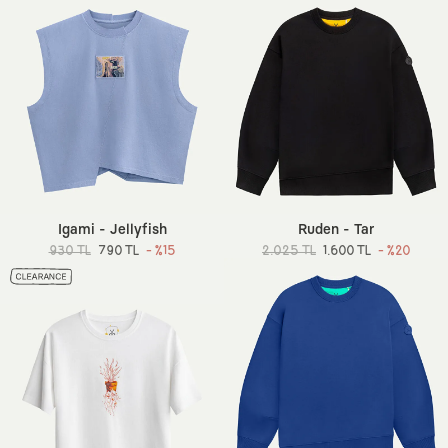
Igami - Jellyfish
Ruden - Tar
930 TL
790 TL
- %15
2.025 TL
1.600 TL
- %20