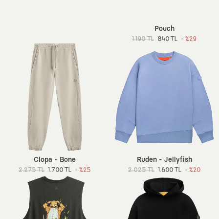
Pouch
1.190 TL
840 TL
- %29
Clopa - Bone
Ruden - Jellyfish
2.275 TL
1.700 TL
- %25
2.025 TL
1.600 TL
- %20