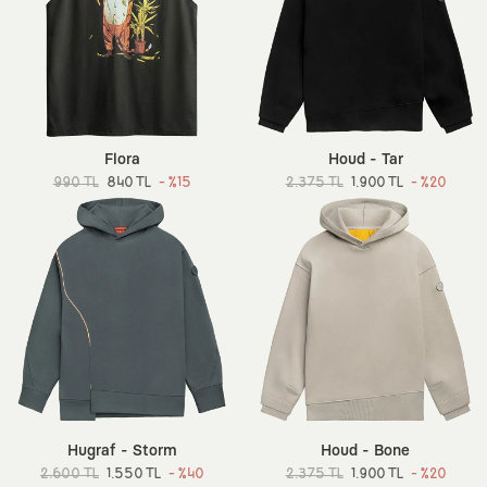
Flora
Houd - Tar
990 TL
840 TL
- %15
2.375 TL
1.900 TL
- %20
Hugraf - Storm
Houd - Bone
2.600 TL
1.550 TL
- %40
2.375 TL
1.900 TL
- %20