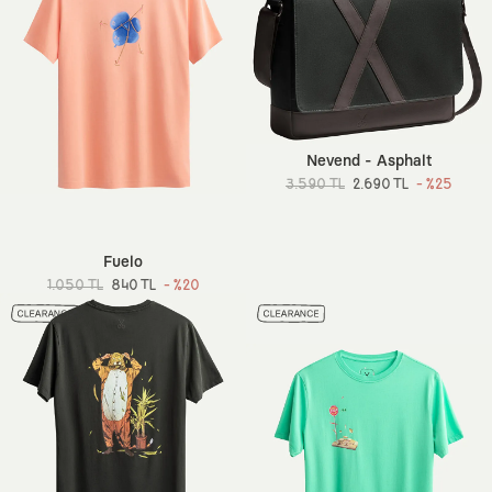
Nevend - Asphalt
3.590 TL
2.690 TL
- %25
Fuelo
1.050 TL
840 TL
- %20