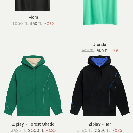
Flora
1.050 TL
840 TL
- %20
Jionda
900 TL
840 TL
- %6
Ziplay - Forest Shade
Ziplay - Tar
3.425 TL
2.550 TL
- %25
3.425 TL
2.550 TL
- %25