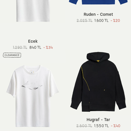
Ruden - Comet
2.025 TL
1.600 TL
- %20
Ecek
1.290 TL
840 TL
- %34
Hugraf - Tar
2.600 TL
1.550 TL
- %40