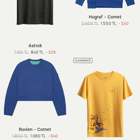
Hugraf - Comet
2.600 TL
1.550 TL
- %40
Astrok
1.190 TL
840 TL
- %29
Ruvien - Comet
1.800 TL
1.080 TL
- %40