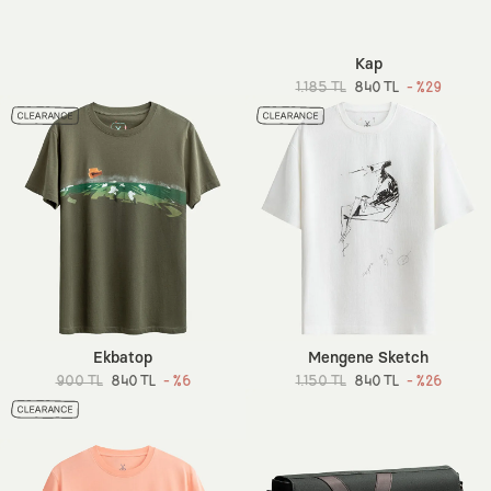
Kap
1.185 TL
840 TL
- %29
Ekbatop
Mengene Sketch
900 TL
840 TL
- %6
1.150 TL
840 TL
- %26