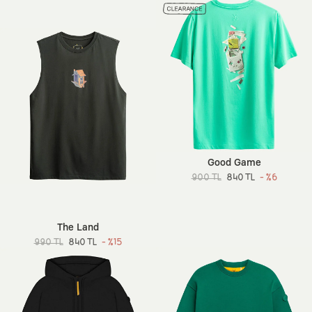
Good Game
900 TL
840 TL
- %6
The Land
990 TL
840 TL
- %15