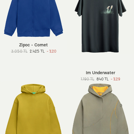
Zipoc - Comet
3.050 TL
2.425 TL
- %20
Im Underwater
1.190 TL
840 TL
- %29