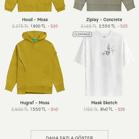
Houd - Moss
Ziplay - Concrete
2.375 TL
1.900 TL
- %20
3.425 TL
2.550 TL
- %25
Hugraf - Moss
Mask Sketch
2.600 TL
1.550 TL
- %40
1.150 TL
840 TL
- %26
DAHA FAZLA GÖSTER