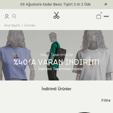
09 Ağustos’a Kadar Basic Tişört 3 Al 2 Öde
0
Ana Sayfa
Ürünler
Seçili Tasarımlarda
%40'A VARAN İNDİRİM
İndirimli Tasarımları İncele
İndirimli Ürünler
Filtre