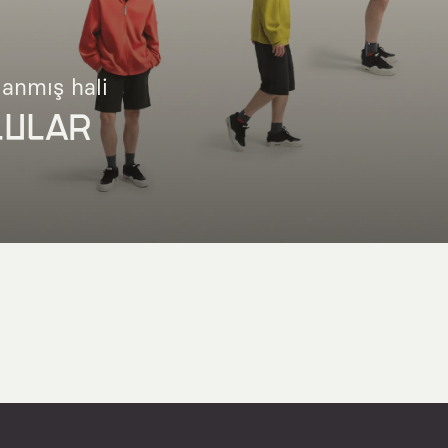
lanmış hali
LULAR