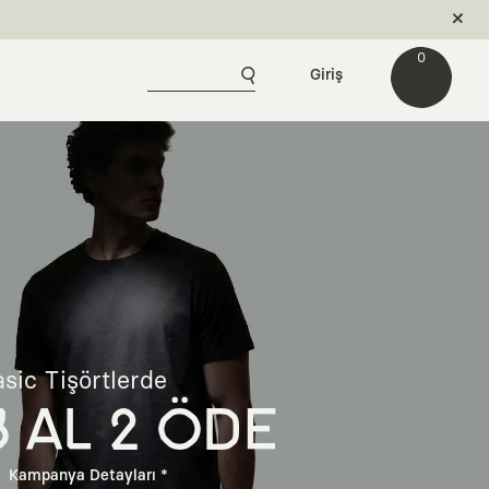
0
Giriş
sic Tişörtlerde
3 AL 2 ÖDE
Kampanya Detayları *