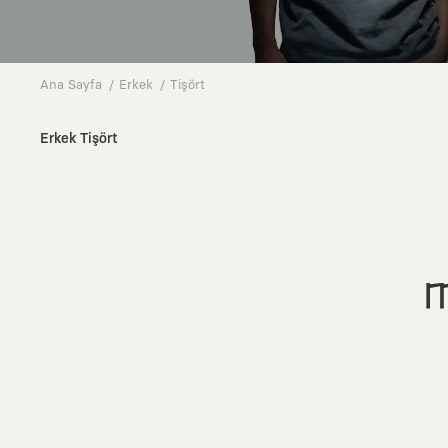
Ana Sayfa
Erkek
Tişört
Erkek Tişört
M