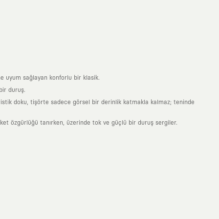
e uyum sağlayan konforlu bir klasik.
ir duruş.
stik doku, tişörte sadece görsel bir derinlik katmakla kalmaz; teninde
 özgürlüğü tanırken, üzerinde tok ve güçlü bir duruş sergiler.
nde taşıdığın her parça, arkasında derin bir anlam ve hikaye barındıran
 giyilip eskiyecek kıyafetler üretmek değil; yıllar boyu dolabının en
sarımla, sıradanlığa meydan okuyan büyük ve yaratıcı bir topluluğun
obal markalarla yaptığımız özel iş birlikleriyle harmanlıyoruz. KAFT