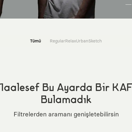
Tümü
Regular
Relax
Urban
Sketch
aalesef Bu Ayarda Bir KA
Bulamadık
Filtrelerden aramanı genişletebilirsin