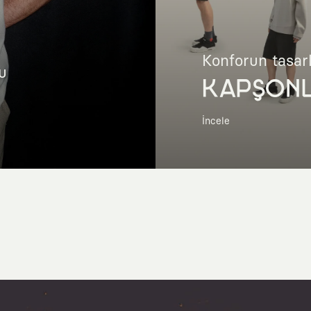
Konforun tasar
u
KAPŞON
İncele