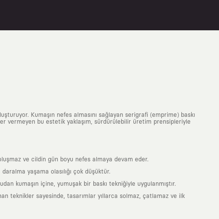
uluşturuyor. Kumaşın nefes almasını sağlayan serigrafi (emprime) baskı
 yer vermeyen bu estetik yaklaşım, sürdürülebilir üretim prensipleriyle
is oluşmaz ve cildin gün boyu nefes almaya devam eder.
 daralma yaşama olasılığı çok düşüktür.
ğrudan kumaşın içine, yumuşak bir baskı tekniğiyle uygulanmıştır.
an teknikler sayesinde, tasarımlar yıllarca solmaz, çatlamaz ve ilk