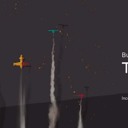
Bu
İnc