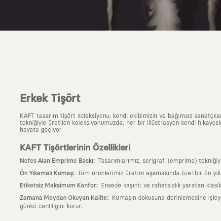
Erkek Tişört
KAFT tasarım tişört koleksiyonu; kendi ekibimizin ve bağımsız sanatçıl
tekniğiyle üretilen koleksiyonumuzda, her bir illüstrasyon kendi hikayesi
hayata geçiyor.
KAFT Tişörtlerinin Özellikleri
:
Nefes Alan Emprime Baskı
Tasarımlarımız, serigrafi (emprime) tekniği
:
Ön Yıkamalı Kumaş
Tüm ürünlerimiz üretim aşamasında özel bir ön yık
:
Etiketsiz Maksimum Konfor
Ensede kaşıntı ve rahatsızlık yaratan klasi
:
Zamana Meydan Okuyan Kalite
Kumaşın dokusuna derinlemesine işleyen 
günkü canlılığını korur.