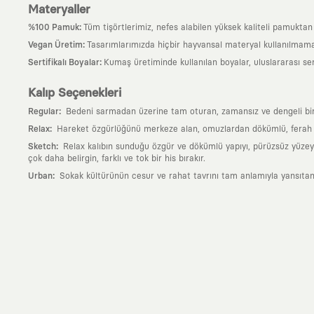
Materyaller
:
%100 Pamuk
Tüm tişörtlerimiz, nefes alabilen yüksek kaliteli pamuktan ü
:
Vegan Üretim
Tasarımlarımızda hiçbir hayvansal materyal kullanılmama
:
Sertifikalı Boyalar
Kumaş üretiminde kullanılan boyalar, uluslararası ser
Kalıp Seçenekleri
:
Regular
Bedeni sarmadan üzerine tam oturan, zamansız ve dengeli bir si
:
Relax
Hareket özgürlüğünü merkeze alan, omuzlardan dökümlü, ferah ve
:
Sketch
Relax kalıbın sunduğu özgür ve dökümlü yapıyı, pürüzsüz yüzeyle
çok daha belirgin, farklı ve tok bir his bırakır.
:
Urban
Sokak kültürünün cesur ve rahat tavrını tam anlamıyla yansıtan
Neden KAFT?
:
Giyilebilir Hikayeler
KAFT sıradan bir giyim markası değil; kanvasını far
özgün bir sanat eseridir.
:
Zamansız Tasarımlar
Klasik moda dünyasının dayattığı sezonluk trendl
değerli parçası olarak kalacak, hikayesini ve estetik değerini hiçbir 
:
Yaratıcı Bir Topluluk
KAFT, keşfetmeyi sevenlerin, sanata tutkuyla bağlı
parçası olursun.
:
Global İş Birlikleri
Kendi tasarım mutfağımızın gücünü, dünyanın dört bir 