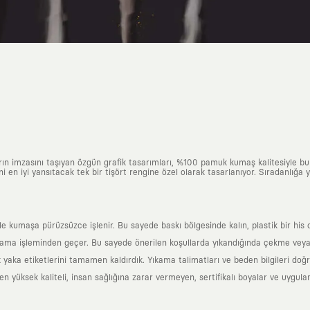
arın imzasını taşıyan özgün grafik tasarımları, %100 pamuk kumaş kalitesiyle b
ni en iyi yansıtacak tek bir tişört rengine özel olarak tasarlanıyor. Sıradanlığa
yle kumaşa pürüzsüzce işlenir. Bu sayede baskı bölgesinde kalın, plastik bir h
ama işleminden geçer. Bu sayede önerilen koşullarda yıkandığında çekme veya
k yaka etiketlerini tamamen kaldırdık. Yıkama talimatları ve beden bilgileri do
yüksek kaliteli, insan sağlığına zarar vermeyen, sertifikalı boyalar ve uygulan