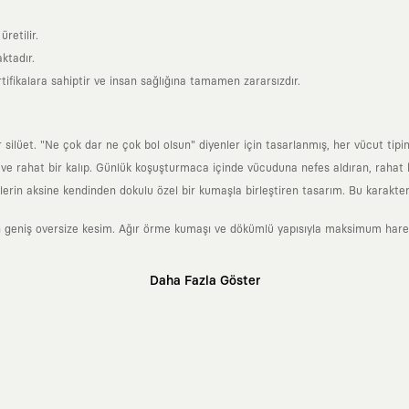
retilir.
ktadır.
tifikalara sahiptir ve insan sağlığına tamamen zararsızdır.
lüet. "Ne çok dar ne çok bol olsun" diyenler için tasarlanmış, her vücut tipin
 rahat bir kalıp. Günlük koşuşturmaca içinde vücuduna nefes aldıran, rahat b
rin aksine kendinden dokulu özel bir kumaşla birleştiren tasarım. Bu karakteri
 geniş oversize kesim. Ağır örme kumaşı ve dökümlü yapısıyla maksimum hareket
Daha Fazla Göster
klı sanatçılara ve yaratıcı zihinlere açık tutan bir tasarım platformudur. Üzeri
erden ve hızlı tüketim döngülerinden tamamen uzağız. Amacımız sadece birkaç ay
zaman kaybetmeyen zamansız tasarımlar ortaya koymaktır.
 olanların ve şehri özgürce adımlayanların ortak dilidir. Üzerinde taşıdığın ta
yanından bağımsız illüstratörler, sanatçılar ve kendi alanında vizyoner olan gl