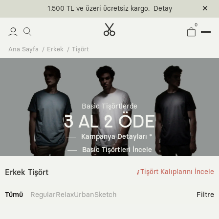
1.500 TL ve üzeri ücretsiz kargo.
Detay
0
Ana Sayfa
Erkek
Tişört
Basic Tişörtlerde
3 AL 2 ÖDE
Kampanya Detayları *
Basic Tişörtleri İncele
Erkek Tişört
Tişört Kalıplarını İncele
Tümü
Regular
Relax
Urban
Sketch
Filtre