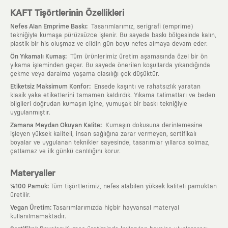
KAFT Tişörtlerinin Özellikleri
:
Nefes Alan Emprime Baskı
Tasarımlarımız, serigrafi (emprime)
tekniğiyle kumaşa pürüzsüzce işlenir. Bu sayede baskı bölgesinde kalın,
plastik bir his oluşmaz ve cildin gün boyu nefes almaya devam eder.
:
Ön Yıkamalı Kumaş
Tüm ürünlerimiz üretim aşamasında özel bir ön
yıkama işleminden geçer. Bu sayede önerilen koşullarda yıkandığında
çekme veya daralma yaşama olasılığı çok düşüktür.
:
Etiketsiz Maksimum Konfor
Ensede kaşıntı ve rahatsızlık yaratan
klasik yaka etiketlerini tamamen kaldırdık. Yıkama talimatları ve beden
bilgileri doğrudan kumaşın içine, yumuşak bir baskı tekniğiyle
uygulanmıştır.
:
Zamana Meydan Okuyan Kalite
Kumaşın dokusuna derinlemesine
işleyen yüksek kaliteli, insan sağlığına zarar vermeyen, sertifikalı
boyalar ve uygulanan teknikler sayesinde, tasarımlar yıllarca solmaz,
çatlamaz ve ilk günkü canlılığını korur.
Materyaller
:
%100 Pamuk
Tüm tişörtlerimiz, nefes alabilen yüksek kaliteli pamuktan
üretilir.
:
Vegan Üretim
Tasarımlarımızda hiçbir hayvansal materyal
kullanılmamaktadır.