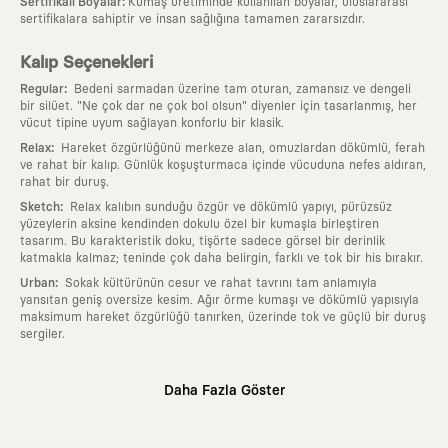
:
Sertifikalı Boyalar
Kumaş üretiminde kullanılan boyalar, uluslararası
sertifikalara sahiptir ve insan sağlığına tamamen zararsızdır.
Kalıp Seçenekleri
:
Regular
Bedeni sarmadan üzerine tam oturan, zamansız ve dengeli
bir silüet. "Ne çok dar ne çok bol olsun" diyenler için tasarlanmış, her
vücut tipine uyum sağlayan konforlu bir klasik.
:
Relax
Hareket özgürlüğünü merkeze alan, omuzlardan dökümlü, ferah
ve rahat bir kalıp. Günlük koşuşturmaca içinde vücuduna nefes aldıran,
rahat bir duruş.
:
Sketch
Relax kalıbın sunduğu özgür ve dökümlü yapıyı, pürüzsüz
yüzeylerin aksine kendinden dokulu özel bir kumaşla birleştiren
tasarım. Bu karakteristik doku, tişörte sadece görsel bir derinlik
katmakla kalmaz; teninde çok daha belirgin, farklı ve tok bir his bırakır.
:
Urban
Sokak kültürünün cesur ve rahat tavrını tam anlamıyla
yansıtan geniş oversize kesim. Ağır örme kumaşı ve dökümlü yapısıyla
maksimum hareket özgürlüğü tanırken, üzerinde tok ve güçlü bir duruş
sergiler.
Neden KAFT?
Daha Fazla Göster
:
Giyilebilir Hikayeler
KAFT sıradan bir giyim markası değil; kanvasını
farklı sanatçılara ve yaratıcı zihinlere açık tutan bir tasarım
platformudur. Üzerinde taşıdığın her parça, arkasında derin bir anlam