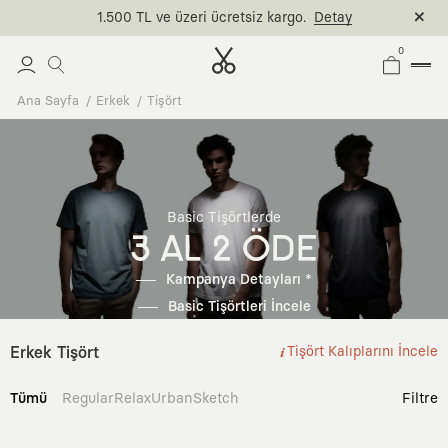
1.500 TL ve üzeri ücretsiz kargo.
Detay
0
Ana Sayfa
Erkek
Tişört
Basic Tişörtlerde
3 AL 2 ÖDE
Kampanya Detayları *
Basic Tişörtleri İncele
Erkek Tişört
Tişört Kalıplarını İncele
Tümü
Regular
Relax
Urban
Sketch
Filtre