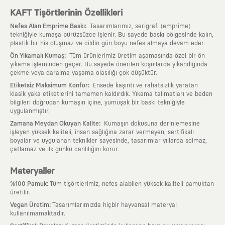
KAFT Tişörtlerinin Özellikleri
:
Nefes Alan Emprime Baskı
Tasarımlarımız, serigrafi (emprime)
tekniğiyle kumaşa pürüzsüzce işlenir. Bu sayede baskı bölgesinde kalın,
plastik bir his oluşmaz ve cildin gün boyu nefes almaya devam eder.
:
Ön Yıkamalı Kumaş
Tüm ürünlerimiz üretim aşamasında özel bir ön
yıkama işleminden geçer. Bu sayede önerilen koşullarda yıkandığında
çekme veya daralma yaşama olasılığı çok düşüktür.
:
Etiketsiz Maksimum Konfor
Ensede kaşıntı ve rahatsızlık yaratan
klasik yaka etiketlerini tamamen kaldırdık. Yıkama talimatları ve beden
bilgileri doğrudan kumaşın içine, yumuşak bir baskı tekniğiyle
uygulanmıştır.
:
Zamana Meydan Okuyan Kalite
Kumaşın dokusuna derinlemesine
işleyen yüksek kaliteli, insan sağlığına zarar vermeyen, sertifikalı
boyalar ve uygulanan teknikler sayesinde, tasarımlar yıllarca solmaz,
çatlamaz ve ilk günkü canlılığını korur.
Materyaller
:
%100 Pamuk
Tüm tişörtlerimiz, nefes alabilen yüksek kaliteli pamuktan
üretilir.
:
Vegan Üretim
Tasarımlarımızda hiçbir hayvansal materyal
kullanılmamaktadır.