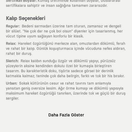
:
Sertifikalı Boyalar
Kumaş üretiminde kullanılan boyalar, uluslararası
sertifikalara sahiptir ve insan sağlığına tamamen zararsızdır.
Kalıp Seçenekleri
:
Regular
Bedeni sarmadan üzerine tam oturan, zamansız ve dengeli
bir silüet. "Ne çok dar ne çok bol olsun" diyenler için tasarlanmış, her
vücut tipine uyum sağlayan konforlu bir klasik.
:
Relax
Hareket özgürlüğünü merkeze alan, omuzlardan dökümlü, ferah
ve rahat bir kalıp. Günlük koşuşturmaca içinde vücuduna nefes aldıran,
rahat bir duruş.
:
Sketch
Relax kalıbın sunduğu özgür ve dökümlü yapıyı, pürüzsüz
yüzeylerin aksine kendinden dokulu özel bir kumaşla birleştiren
tasarım. Bu karakteristik doku, tişörte sadece görsel bir derinlik
katmakla kalmaz; teninde çok daha belirgin, farklı ve tok bir his bırakır.
:
Urban
Sokak kültürünün cesur ve rahat tavrını tam anlamıyla
yansıtan geniş oversize kesim. Ağır örme kumaşı ve dökümlü yapısıyla
maksimum hareket özgürlüğü tanırken, üzerinde tok ve güçlü bir duruş
sergiler.
Neden KAFT?
Daha Fazla Göster
:
Giyilebilir Hikayeler
KAFT sıradan bir giyim markası değil; kanvasını
farklı sanatçılara ve yaratıcı zihinlere açık tutan bir tasarım
platformudur. Üzerinde taşıdığın her parça, arkasında derin bir anlam