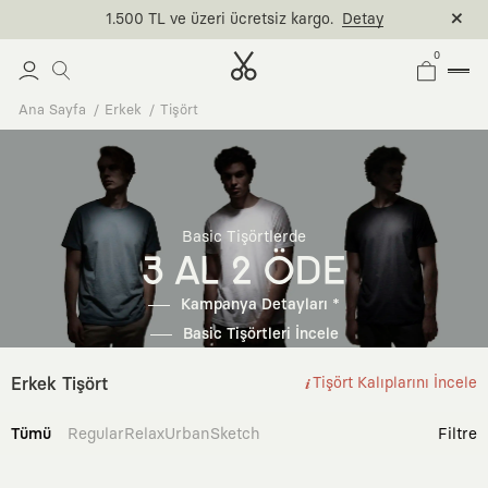
1.500 TL ve üzeri ücretsiz kargo.
Detay
0
Ana Sayfa
Erkek
Tişört
Basic Tişörtlerde
3 AL 2 ÖDE
Kampanya Detayları *
Basic Tişörtleri İncele
Erkek Tişört
Tişört Kalıplarını İncele
Tümü
Regular
Relax
Urban
Sketch
Filtre