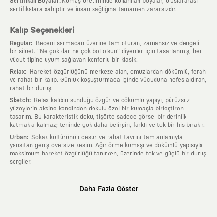
:
Sertifikalı Boyalar
Kumaş üretiminde kullanılan boyalar, uluslararası
sertifikalara sahiptir ve insan sağlığına tamamen zararsızdır.
Kalıp Seçenekleri
:
Regular
Bedeni sarmadan üzerine tam oturan, zamansız ve dengeli
bir silüet. "Ne çok dar ne çok bol olsun" diyenler için tasarlanmış, her
vücut tipine uyum sağlayan konforlu bir klasik.
:
Relax
Hareket özgürlüğünü merkeze alan, omuzlardan dökümlü, ferah
ve rahat bir kalıp. Günlük koşuşturmaca içinde vücuduna nefes aldıran,
rahat bir duruş.
:
Sketch
Relax kalıbın sunduğu özgür ve dökümlü yapıyı, pürüzsüz
yüzeylerin aksine kendinden dokulu özel bir kumaşla birleştiren
tasarım. Bu karakteristik doku, tişörte sadece görsel bir derinlik
katmakla kalmaz; teninde çok daha belirgin, farklı ve tok bir his bırakır.
:
Urban
Sokak kültürünün cesur ve rahat tavrını tam anlamıyla
yansıtan geniş oversize kesim. Ağır örme kumaşı ve dökümlü yapısıyla
maksimum hareket özgürlüğü tanırken, üzerinde tok ve güçlü bir duruş
sergiler.
Neden KAFT?
Daha Fazla Göster
:
Giyilebilir Hikayeler
KAFT sıradan bir giyim markası değil; kanvasını
farklı sanatçılara ve yaratıcı zihinlere açık tutan bir tasarım
platformudur. Üzerinde taşıdığın her parça, arkasında derin bir anlam