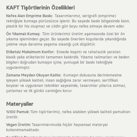
KAFT Tişörtlerinin Özellikleri
:
Nefes Alan Emprime Baskı
Tasarımlarımız, serigrafi (emprime)
tekniğiyle kumaşa pürüzsüzce işlenir. Bu sayede baskı bölgesinde kalın,
plastik bir his oluşmaz ve cildin gün boyu nefes almaya devam eder.
:
Ön Yıkamalı Kumaş
Tüm ürünlerimiz üretim aşamasında özel bir ön
yıkama işleminden geçer. Bu sayede önerilen koşullarda yıkandığında
çekme veya daralma yaşama olasılığı çok düşüktür.
:
Etiketsiz Maksimum Konfor
Ensede kaşıntı ve rahatsızlık yaratan
klasik yaka etiketlerini tamamen kaldırdık. Yıkama talimatları ve beden
bilgileri doğrudan kumaşın içine, yumuşak bir baskı tekniğiyle
uygulanmıştır.
:
Zamana Meydan Okuyan Kalite
Kumaşın dokusuna derinlemesine
işleyen yüksek kaliteli, insan sağlığına zarar vermeyen, sertifikalı
boyalar ve uygulanan teknikler sayesinde, tasarımlar yıllarca solmaz,
çatlamaz ve ilk günkü canlılığını korur.
Materyaller
:
%100 Pamuk
Tüm tişörtlerimiz, nefes alabilen yüksek kaliteli pamuktan
üretilir.
:
Vegan Üretim
Tasarımlarımızda hiçbir hayvansal materyal
kullanılmamaktadır.