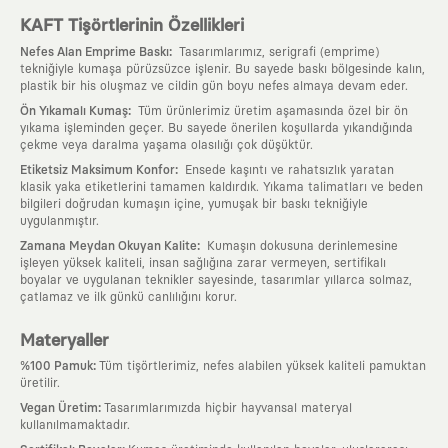
KAFT Tişörtlerinin Özellikleri
:
Nefes Alan Emprime Baskı
Tasarımlarımız, serigrafi (emprime)
tekniğiyle kumaşa pürüzsüzce işlenir. Bu sayede baskı bölgesinde kalın,
plastik bir his oluşmaz ve cildin gün boyu nefes almaya devam eder.
:
Ön Yıkamalı Kumaş
Tüm ürünlerimiz üretim aşamasında özel bir ön
yıkama işleminden geçer. Bu sayede önerilen koşullarda yıkandığında
çekme veya daralma yaşama olasılığı çok düşüktür.
:
Etiketsiz Maksimum Konfor
Ensede kaşıntı ve rahatsızlık yaratan
klasik yaka etiketlerini tamamen kaldırdık. Yıkama talimatları ve beden
bilgileri doğrudan kumaşın içine, yumuşak bir baskı tekniğiyle
uygulanmıştır.
:
Zamana Meydan Okuyan Kalite
Kumaşın dokusuna derinlemesine
işleyen yüksek kaliteli, insan sağlığına zarar vermeyen, sertifikalı
boyalar ve uygulanan teknikler sayesinde, tasarımlar yıllarca solmaz,
çatlamaz ve ilk günkü canlılığını korur.
Materyaller
:
%100 Pamuk
Tüm tişörtlerimiz, nefes alabilen yüksek kaliteli pamuktan
üretilir.
:
Vegan Üretim
Tasarımlarımızda hiçbir hayvansal materyal
kullanılmamaktadır.