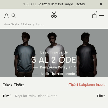
1.500 TL ve üzeri ücretsiz kargo.
Detay
0
Ana Sayfa
Erkek
Tişört
Basic Tişörtlerde
3 AL 2 ÖDE
Kampanya Detayları *
Basic Tişörtleri İncele
Erkek Tişört
Tişört Kalıplarını İncele
Tümü
Regular
Relax
Urban
Sketch
Filtre