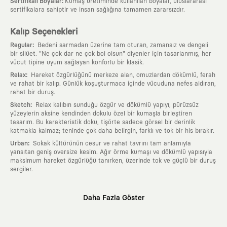
:
Sertifikalı Boyalar
Kumaş üretiminde kullanılan boyalar, uluslararası
sertifikalara sahiptir ve insan sağlığına tamamen zararsızdır.
Kalıp Seçenekleri
:
Regular
Bedeni sarmadan üzerine tam oturan, zamansız ve dengeli
bir silüet. "Ne çok dar ne çok bol olsun" diyenler için tasarlanmış, her
vücut tipine uyum sağlayan konforlu bir klasik.
:
Relax
Hareket özgürlüğünü merkeze alan, omuzlardan dökümlü, ferah
ve rahat bir kalıp. Günlük koşuşturmaca içinde vücuduna nefes aldıran,
rahat bir duruş.
:
Sketch
Relax kalıbın sunduğu özgür ve dökümlü yapıyı, pürüzsüz
yüzeylerin aksine kendinden dokulu özel bir kumaşla birleştiren
tasarım. Bu karakteristik doku, tişörte sadece görsel bir derinlik
katmakla kalmaz; teninde çok daha belirgin, farklı ve tok bir his bırakır.
:
Urban
Sokak kültürünün cesur ve rahat tavrını tam anlamıyla
yansıtan geniş oversize kesim. Ağır örme kumaşı ve dökümlü yapısıyla
maksimum hareket özgürlüğü tanırken, üzerinde tok ve güçlü bir duruş
sergiler.
Neden KAFT?
Daha Fazla Göster
:
Giyilebilir Hikayeler
KAFT sıradan bir giyim markası değil; kanvasını
farklı sanatçılara ve yaratıcı zihinlere açık tutan bir tasarım
platformudur. Üzerinde taşıdığın her parça, arkasında derin bir anlam