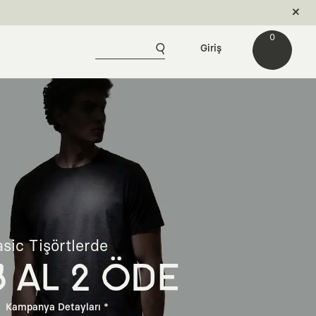
0
Giriş
sic Tişörtlerde
3 AL 2 ÖDE
Kampanya Detayları *