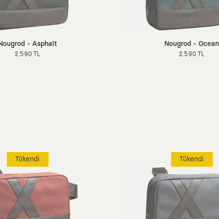
Nougrod - Asphalt
Nougrod - Ocean
2.590 TL
2.590 TL
Tükendi
Tükendi