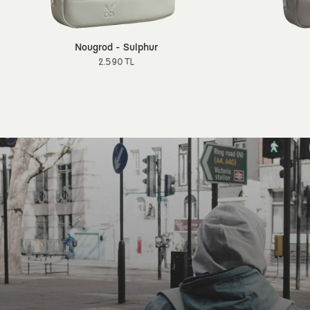
Nougrod - Sulphur
2.590 TL