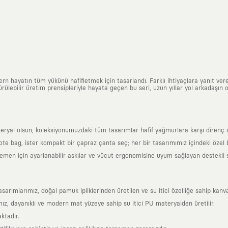
n hayatın tüm yükünü hafifletmek için tasarlandı. Farklı ihtiyaçlara yanıt vere
ülebilir üretim prensipleriyle hayata geçen bu seri, uzun yıllar yol arkadaşın o
al olsun, koleksiyonumuzdaki tüm tasarımlar hafif yağmurlara karşı direnç sağl
 tote bag, ister kompakt bir çapraz çanta seç; her bir tasarımımız içindeki özel
en için ayarlanabilir askılar ve vücut ergonomisine uyum sağlayan destekli sır
mlarımız, doğal pamuk ipliklerinden üretilen ve su itici özelliğe sahip kanva
z, dayanıklı ve modern mat yüzeye sahip su itici PU materyalden üretilir.
ktadır.