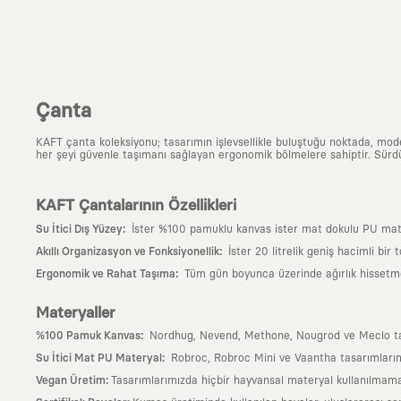
Çanta
KAFT çanta koleksiyonu; tasarımın işlevsellikle buluştuğu noktada, moder
her şeyi güvenle taşımanı sağlayan ergonomik bölmelere sahiptir. Sürdür
KAFT Çantalarının Özellikleri
:
Su İtici Dış Yüzey
İster %100 pamuklu kanvas ister mat dokulu PU matery
:
Akıllı Organizasyon ve Fonksiyonellik
İster 20 litrelik geniş hacimli bir
:
Ergonomik ve Rahat Taşıma
Tüm gün boyunca üzerinde ağırlık hissetmem
Materyaller
:
%100 Pamuk Kanvas
Nordhug, Nevend, Methone, Nougrod ve Meclo tasarı
:
Su İtici Mat PU Materyal
Robroc, Robroc Mini ve Vaantha tasarımlarımı
:
Vegan Üretim
Tasarımlarımızda hiçbir hayvansal materyal kullanılmama