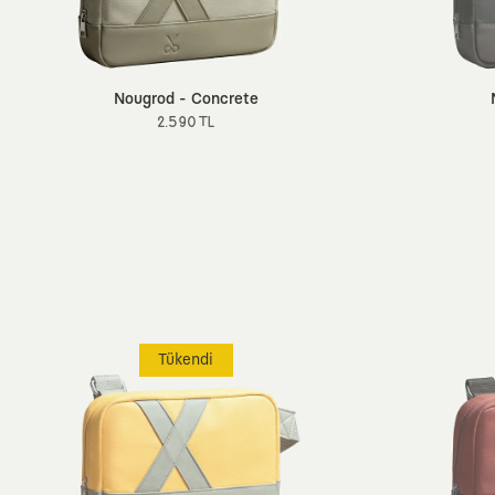
Nougrod - Concrete
2.590 TL
Tükendi