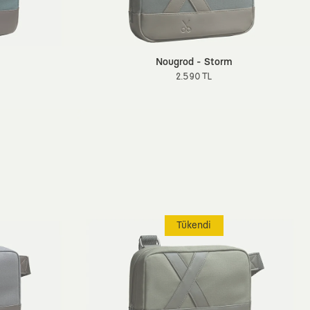
Nougrod - Storm
2.590 TL
Tükendi