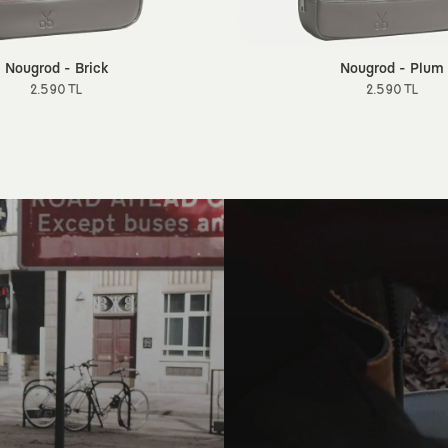
Nougrod - Brick
Nougrod - Plum
2.590 TL
2.590 TL