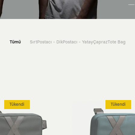
Tümü
Sırt
Postacı - Dik
Postacı - Yatay
Çapraz
Tote Bag
Tükendi
Tükendi