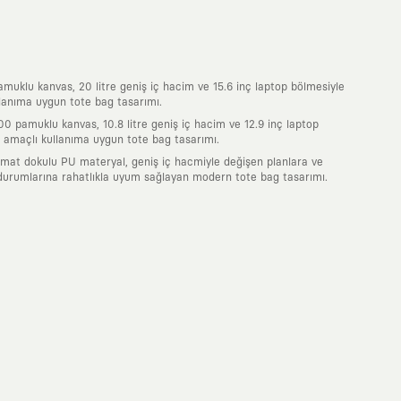
uklu kanvas, 20 litre geniş iç hacim ve 15.6 inç laptop bölmesiyle
lanıma uygun tote bag tasarımı.
0 pamuklu kanvas, 10.8 litre geniş iç hacim ve 12.9 inç laptop
 amaçlı kullanıma uygun tote bag tasarımı.
 mat dokulu PU materyal, geniş iç hacmiyle değişen planlara ve
durumlarına rahatlıkla uyum sağlayan modern tote bag tasarımı.
nde taşıdığın her parça, arkasında derin bir anlam ve hikaye barındıran
 giyilip eskiyecek kıyafetler üretmek değil; yıllar boyu dolabının en
sarımla, sıradanlığa meydan okuyan büyük ve yaratıcı bir topluluğun