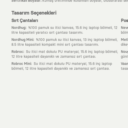
:
Sertifikalı Boyalar
Kumaş üretiminde kullanılan boyalar, uluslararası ser
Tasarım Seçenekleri
Sırt Çantaları
Pos
:
Nordhug
%100 pamuk su itici kanvas, 15.6 inç laptop bölmeli, 12
Neve
litre kapasiteli yaratıcı sırt çantası tasarımı.
bölm
:
Nordhug Mini
%100 pamuk su itici kanvas, 13 inç laptop bölmeli,
Meth
8.5 litre kapasiteli kompakt mini sırt çantası tasarımı.
dike
:
Robroc
Su itici mat dokulu PU materyal, 15.6 inç laptop bölmeli,
Nou
12 litre kapasiteli dayanıklı ve zamansız sırt çantası.
günl
:
Robroc Mini
Su itici mat dokulu PU materyal, 15.6 inç laptop
Vaan
bölmeli, 12 litre kapasiteli dayanıklı ve zamansız sırt çantası.
tasa
Neden KAFT?
:
Giyilebilir Hikayeler
KAFT sıradan bir giyim markası değil; kanvasını far
özgün bir sanat eseridir.
:
Zamansız Tasarımlar
Klasik moda dünyasının dayattığı sezonluk trendl
değerli parçası olarak kalacak, hikayesini ve estetik değerini hiçbir 
:
Yaratıcı Bir Topluluk
KAFT, keşfetmeyi sevenlerin, sanata tutkuyla bağlı
parçası olursun.