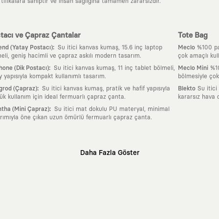
tifikalara sahiptir ve insan sağlığına tamamen zararsızdır.
tacı ve Çapraz Çantalar
Tote Bag
:
nd (Yatay Postacı)
Su itici kanvas kumaş, 15.6 inç laptop
Meclo
%100 pam
eli, geniş hacimli ve çapraz askılı modern tasarım.
çok amaçlı kul
:
one (Dik Postacı)
Su itici kanvas kumaş, 11 inç tablet bölmeli,
Meclo Mini
%10
y yapısıyla kompakt kullanımlı tasarım.
bölmesiyle çok
:
grod (Çapraz)
Su itici kanvas kumaş, pratik ve hafif yapısıyla
Blekto
Su itici
ük kullanım için ideal fermuarlı çapraz çanta.
kararsız hava 
:
tha (Mini Çapraz)
Su itici mat dokulu PU materyal, minimal
rımıyla öne çıkan uzun ömürlü fermuarlı çapraz çanta.
Daha Fazla Göster
klı sanatçılara ve yaratıcı zihinlere açık tutan bir tasarım platformudur. Üzeri
erden ve hızlı tüketim döngülerinden tamamen uzağız. Amacımız sadece birkaç ay
zaman kaybetmeyen zamansız tasarımlar ortaya koymaktır.
 olanların ve şehri özgürce adımlayanların ortak dilidir. Üzerinde taşıdığın ta