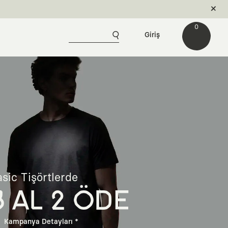
0
Giriş
sic Tişörtlerde
3 AL 2 ÖDE
Kampanya Detayları *