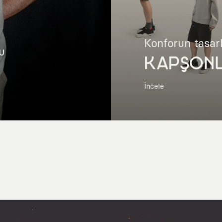
Konforun tasar
u
KAPŞON
İncele