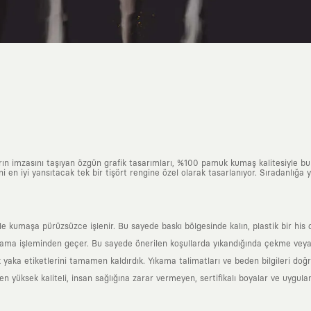
arın imzasını taşıyan özgün grafik tasarımları, %100 pamuk kumaş kalitesiyle b
ni en iyi yansıtacak tek bir tişört rengine özel olarak tasarlanıyor. Sıradanlığa
yle kumaşa pürüzsüzce işlenir. Bu sayede baskı bölgesinde kalın, plastik bir h
ama işleminden geçer. Bu sayede önerilen koşullarda yıkandığında çekme veya
k yaka etiketlerini tamamen kaldırdık. Yıkama talimatları ve beden bilgileri do
yüksek kaliteli, insan sağlığına zarar vermeyen, sertifikalı boyalar ve uygulan