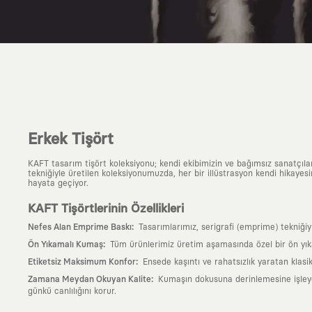
Erkek Tişört
KAFT tasarım tişört koleksiyonu; kendi ekibimizin ve bağımsız sanatçıl
tekniğiyle üretilen koleksiyonumuzda, her bir illüstrasyon kendi hikayesi
hayata geçiyor.
KAFT Tişörtlerinin Özellikleri
:
Nefes Alan Emprime Baskı
Tasarımlarımız, serigrafi (emprime) tekniği
:
Ön Yıkamalı Kumaş
Tüm ürünlerimiz üretim aşamasında özel bir ön yık
:
Etiketsiz Maksimum Konfor
Ensede kaşıntı ve rahatsızlık yaratan klasi
:
Zamana Meydan Okuyan Kalite
Kumaşın dokusuna derinlemesine işleyen 
günkü canlılığını korur.