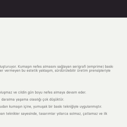
uluşturuyor. Kumaşın nefes almasını sağlayan serigrafi (emprime) baskı
 yer vermeyen bu estetik yaklaşım, sürdürülebilir üretim prensipleriyle
is oluşmaz ve cildin gün boyu nefes almaya devam eder.
 daralma yaşama olasılığı çok düşüktür.
ğrudan kumaşın içine, yumuşak bir baskı tekniğiyle uygulanmıştır.
an teknikler sayesinde, tasarımlar yıllarca solmaz, çatlamaz ve ilk