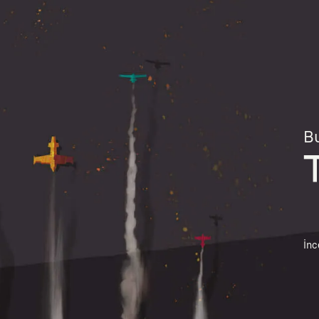
Bu
İnc