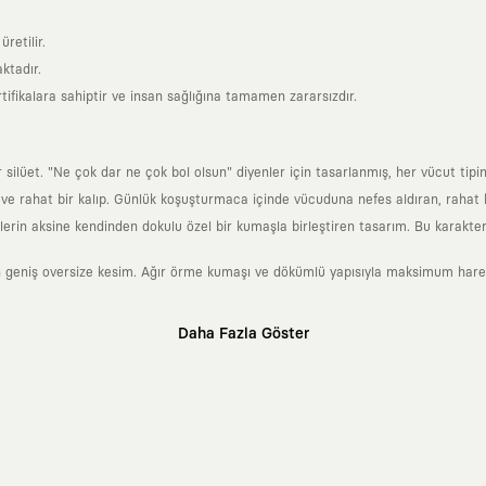
retilir.
ktadır.
tifikalara sahiptir ve insan sağlığına tamamen zararsızdır.
lüet. "Ne çok dar ne çok bol olsun" diyenler için tasarlanmış, her vücut tipin
 rahat bir kalıp. Günlük koşuşturmaca içinde vücuduna nefes aldıran, rahat b
rin aksine kendinden dokulu özel bir kumaşla birleştiren tasarım. Bu karakteri
 geniş oversize kesim. Ağır örme kumaşı ve dökümlü yapısıyla maksimum hareket
Daha Fazla Göster
klı sanatçılara ve yaratıcı zihinlere açık tutan bir tasarım platformudur. Üzeri
erden ve hızlı tüketim döngülerinden tamamen uzağız. Amacımız sadece birkaç ay
zaman kaybetmeyen zamansız tasarımlar ortaya koymaktır.
 olanların ve şehri özgürce adımlayanların ortak dilidir. Üzerinde taşıdığın ta
yanından bağımsız illüstratörler, sanatçılar ve kendi alanında vizyoner olan gl