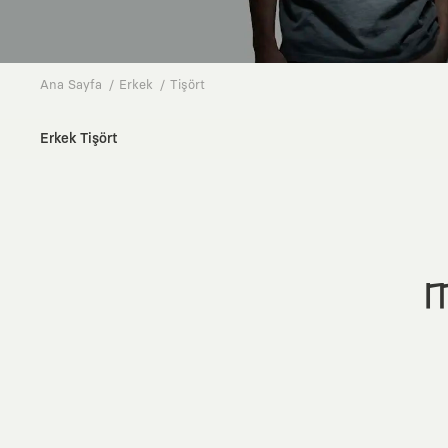
Ana Sayfa
Erkek
Tişört
Erkek Tişört
M