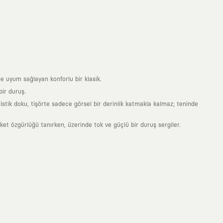
e uyum sağlayan konforlu bir klasik.
ir duruş.
stik doku, tişörte sadece görsel bir derinlik katmakla kalmaz; teninde
 özgürlüğü tanırken, üzerinde tok ve güçlü bir duruş sergiler.
nde taşıdığın her parça, arkasında derin bir anlam ve hikaye barındıran
 giyilip eskiyecek kıyafetler üretmek değil; yıllar boyu dolabının en
sarımla, sıradanlığa meydan okuyan büyük ve yaratıcı bir topluluğun
obal markalarla yaptığımız özel iş birlikleriyle harmanlıyoruz. KAFT