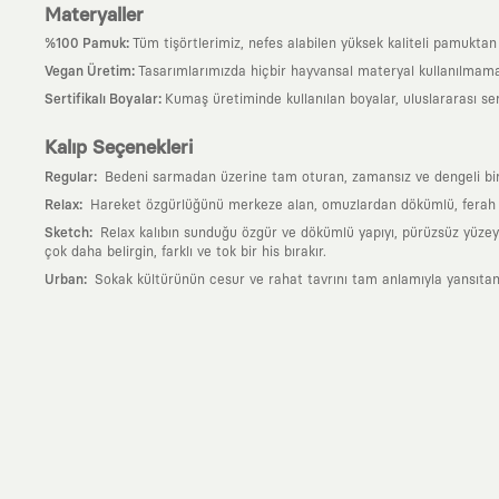
Materyaller
:
%100 Pamuk
Tüm tişörtlerimiz, nefes alabilen yüksek kaliteli pamuktan ü
:
Vegan Üretim
Tasarımlarımızda hiçbir hayvansal materyal kullanılmama
:
Sertifikalı Boyalar
Kumaş üretiminde kullanılan boyalar, uluslararası ser
Kalıp Seçenekleri
:
Regular
Bedeni sarmadan üzerine tam oturan, zamansız ve dengeli bir si
:
Relax
Hareket özgürlüğünü merkeze alan, omuzlardan dökümlü, ferah ve
:
Sketch
Relax kalıbın sunduğu özgür ve dökümlü yapıyı, pürüzsüz yüzeyle
çok daha belirgin, farklı ve tok bir his bırakır.
:
Urban
Sokak kültürünün cesur ve rahat tavrını tam anlamıyla yansıtan
Neden KAFT?
:
Giyilebilir Hikayeler
KAFT sıradan bir giyim markası değil; kanvasını far
özgün bir sanat eseridir.
:
Zamansız Tasarımlar
Klasik moda dünyasının dayattığı sezonluk trendl
değerli parçası olarak kalacak, hikayesini ve estetik değerini hiçbir 
:
Yaratıcı Bir Topluluk
KAFT, keşfetmeyi sevenlerin, sanata tutkuyla bağlı
parçası olursun.
:
Global İş Birlikleri
Kendi tasarım mutfağımızın gücünü, dünyanın dört bir 