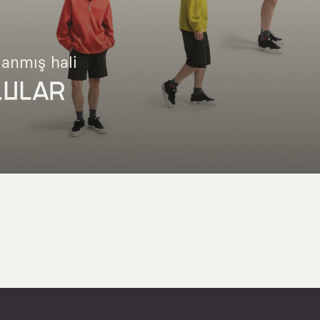
lanmış hali
LULAR