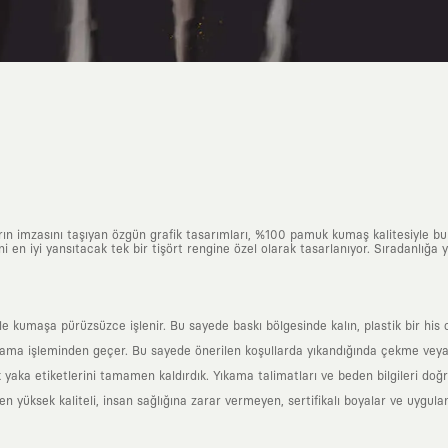
arın imzasını taşıyan özgün grafik tasarımları, %100 pamuk kumaş kalitesiyle b
ni en iyi yansıtacak tek bir tişört rengine özel olarak tasarlanıyor. Sıradanlığa
yle kumaşa pürüzsüzce işlenir. Bu sayede baskı bölgesinde kalın, plastik bir h
ama işleminden geçer. Bu sayede önerilen koşullarda yıkandığında çekme veya
k yaka etiketlerini tamamen kaldırdık. Yıkama talimatları ve beden bilgileri do
yüksek kaliteli, insan sağlığına zarar vermeyen, sertifikalı boyalar ve uygulan