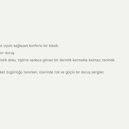
e uyum sağlayan konforlu bir klasik.
ir duruş.
stik doku, tişörte sadece görsel bir derinlik katmakla kalmaz; teninde
 özgürlüğü tanırken, üzerinde tok ve güçlü bir duruş sergiler.
nde taşıdığın her parça, arkasında derin bir anlam ve hikaye barındıran
 giyilip eskiyecek kıyafetler üretmek değil; yıllar boyu dolabının en
sarımla, sıradanlığa meydan okuyan büyük ve yaratıcı bir topluluğun
obal markalarla yaptığımız özel iş birlikleriyle harmanlıyoruz. KAFT