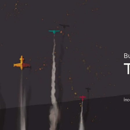
Bu
İnc