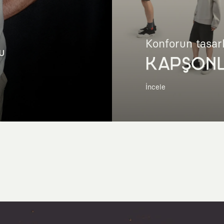
Konforun tasar
u
KAPŞON
İncele