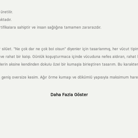
retilir.
ktadır.
tifikalara sahiptir ve insan sağlığına tamamen zararsızdır.
lüet. "Ne çok dar ne çok bol olsun" diyenler için tasarlanmış, her vücut tipin
 rahat bir kalıp. Günlük koşuşturmaca içinde vücuduna nefes aldıran, rahat b
rin aksine kendinden dokulu özel bir kumaşla birleştiren tasarım. Bu karakteri
 geniş oversize kesim. Ağır örme kumaşı ve dökümlü yapısıyla maksimum hareket
Daha Fazla Göster
klı sanatçılara ve yaratıcı zihinlere açık tutan bir tasarım platformudur. Üzeri
erden ve hızlı tüketim döngülerinden tamamen uzağız. Amacımız sadece birkaç ay
zaman kaybetmeyen zamansız tasarımlar ortaya koymaktır.
 olanların ve şehri özgürce adımlayanların ortak dilidir. Üzerinde taşıdığın ta
yanından bağımsız illüstratörler, sanatçılar ve kendi alanında vizyoner olan gl