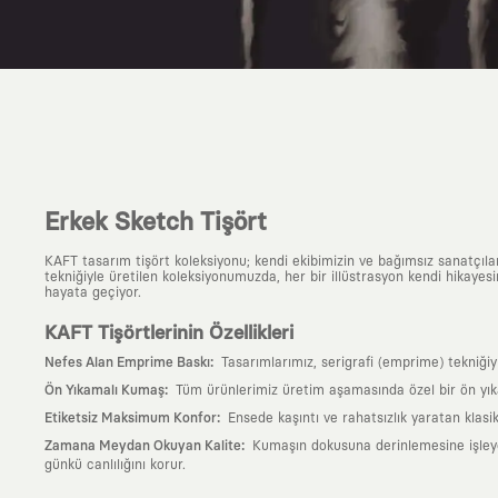
Erkek Sketch Tişört
KAFT tasarım tişört koleksiyonu; kendi ekibimizin ve bağımsız sanatçıl
tekniğiyle üretilen koleksiyonumuzda, her bir illüstrasyon kendi hikayesi
hayata geçiyor.
KAFT Tişörtlerinin Özellikleri
:
Nefes Alan Emprime Baskı
Tasarımlarımız, serigrafi (emprime) tekniği
:
Ön Yıkamalı Kumaş
Tüm ürünlerimiz üretim aşamasında özel bir ön yık
:
Etiketsiz Maksimum Konfor
Ensede kaşıntı ve rahatsızlık yaratan klasi
:
Zamana Meydan Okuyan Kalite
Kumaşın dokusuna derinlemesine işleyen 
günkü canlılığını korur.