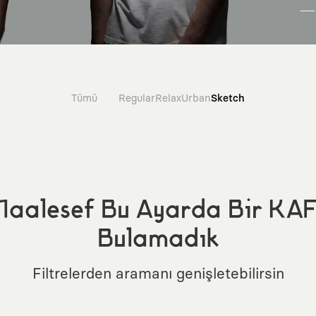
Tümü
Regular
Relax
Urban
Sketch
aalesef Bu Ayarda Bir KA
Bulamadık
Filtrelerden aramanı genişletebilirsin