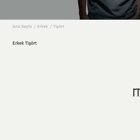
Ana Sayfa
Erkek
Tişört
Erkek Tişört
M