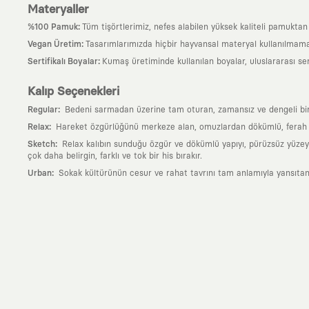
Materyaller
:
%100 Pamuk
Tüm tişörtlerimiz, nefes alabilen yüksek kaliteli pamuktan ü
:
Vegan Üretim
Tasarımlarımızda hiçbir hayvansal materyal kullanılmama
:
Sertifikalı Boyalar
Kumaş üretiminde kullanılan boyalar, uluslararası ser
Kalıp Seçenekleri
:
Regular
Bedeni sarmadan üzerine tam oturan, zamansız ve dengeli bir si
:
Relax
Hareket özgürlüğünü merkeze alan, omuzlardan dökümlü, ferah ve
:
Sketch
Relax kalıbın sunduğu özgür ve dökümlü yapıyı, pürüzsüz yüzeyle
çok daha belirgin, farklı ve tok bir his bırakır.
:
Urban
Sokak kültürünün cesur ve rahat tavrını tam anlamıyla yansıtan
Neden KAFT?
:
Giyilebilir Hikayeler
KAFT sıradan bir giyim markası değil; kanvasını far
özgün bir sanat eseridir.
:
Zamansız Tasarımlar
Klasik moda dünyasının dayattığı sezonluk trendl
değerli parçası olarak kalacak, hikayesini ve estetik değerini hiçbir 
:
Yaratıcı Bir Topluluk
KAFT, keşfetmeyi sevenlerin, sanata tutkuyla bağlı
parçası olursun.
:
Global İş Birlikleri
Kendi tasarım mutfağımızın gücünü, dünyanın dört bir 