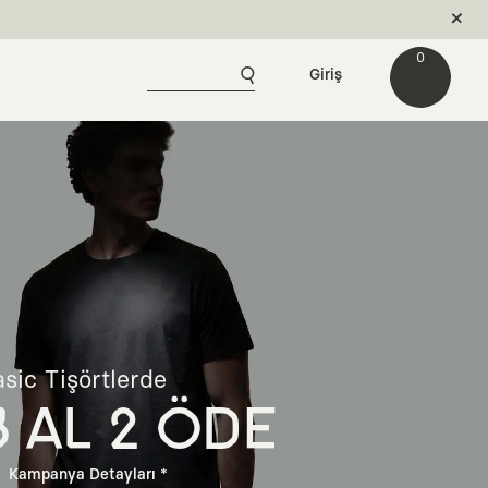
0
Giriş
sic Tişörtlerde
3 AL 2 ÖDE
Kampanya Detayları *