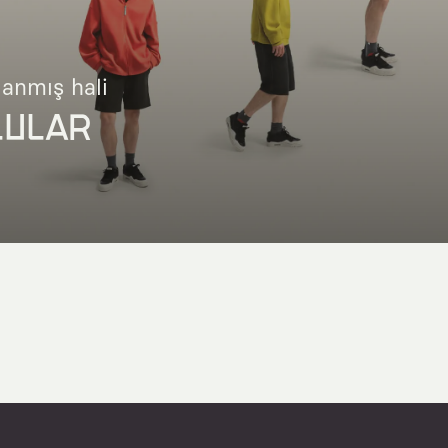
lanmış hali
LULAR