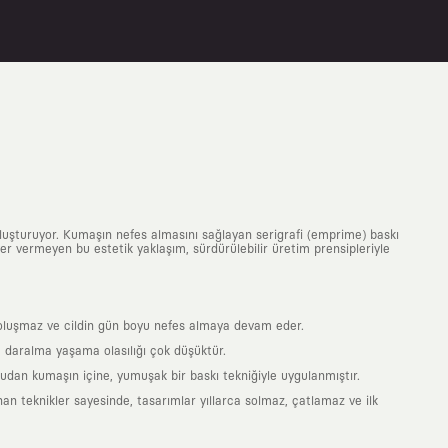
uluşturuyor. Kumaşın nefes almasını sağlayan serigrafi (emprime) baskı
 yer vermeyen bu estetik yaklaşım, sürdürülebilir üretim prensipleriyle
is oluşmaz ve cildin gün boyu nefes almaya devam eder.
 daralma yaşama olasılığı çok düşüktür.
ğrudan kumaşın içine, yumuşak bir baskı tekniğiyle uygulanmıştır.
an teknikler sayesinde, tasarımlar yıllarca solmaz, çatlamaz ve ilk