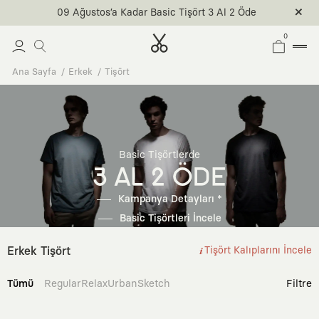
09 Ağustos’a Kadar Basic Tişört 3 Al 2 Öde
0
Ana Sayfa
Erkek
Tişört
Basic Tişörtlerde
3 AL 2 ÖDE
Kampanya Detayları *
Basic Tişörtleri İncele
Erkek Tişört
Tişört Kalıplarını İncele
Tümü
Regular
Relax
Urban
Sketch
Filtre