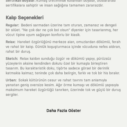
:
Sertifikalı Boyalar
Kumaş üretiminde kullanılan boyalar, uluslararası
sertifikalara sahiptir ve insan sağlığına tamamen zararsızdır.
Kalıp Seçenekleri
:
Regular
Bedeni sarmadan üzerine tam oturan, zamansız ve dengeli
bir silüet. "Ne çok dar ne çok bol olsun" diyenler için tasarlanmış, her
vücut tipine uyum sağlayan konforlu bir klasik.
:
Relax
Hareket özgürlüğünü merkeze alan, omuzlardan dökümlü, ferah
ve rahat bir kalıp. Günlük koşuşturmaca içinde vücuduna nefes aldıran,
rahat bir duruş.
:
Sketch
Relax kalıbın sunduğu özgür ve dökümlü yapıyı, pürüzsüz
yüzeylerin aksine kendinden dokulu özel bir kumaşla birleştiren
tasarım. Bu karakteristik doku, tişörte sadece görsel bir derinlik
katmakla kalmaz; teninde çok daha belirgin, farklı ve tok bir his bırakır.
:
Urban
Sokak kültürünün cesur ve rahat tavrını tam anlamıyla
yansıtan geniş oversize kesim. Ağır örme kumaşı ve dökümlü yapısıyla
maksimum hareket özgürlüğü tanırken, üzerinde tok ve güçlü bir duruş
sergiler.
Neden KAFT?
Daha Fazla Göster
:
Giyilebilir Hikayeler
KAFT sıradan bir giyim markası değil; kanvasını
farklı sanatçılara ve yaratıcı zihinlere açık tutan bir tasarım
platformudur. Üzerinde taşıdığın her parça, arkasında derin bir anlam