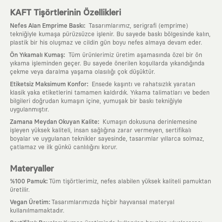
KAFT Tişörtlerinin Özellikleri
:
Nefes Alan Emprime Baskı
Tasarımlarımız, serigrafi (emprime)
tekniğiyle kumaşa pürüzsüzce işlenir. Bu sayede baskı bölgesinde kalın,
plastik bir his oluşmaz ve cildin gün boyu nefes almaya devam eder.
:
Ön Yıkamalı Kumaş
Tüm ürünlerimiz üretim aşamasında özel bir ön
yıkama işleminden geçer. Bu sayede önerilen koşullarda yıkandığında
çekme veya daralma yaşama olasılığı çok düşüktür.
:
Etiketsiz Maksimum Konfor
Ensede kaşıntı ve rahatsızlık yaratan
klasik yaka etiketlerini tamamen kaldırdık. Yıkama talimatları ve beden
bilgileri doğrudan kumaşın içine, yumuşak bir baskı tekniğiyle
uygulanmıştır.
:
Zamana Meydan Okuyan Kalite
Kumaşın dokusuna derinlemesine
işleyen yüksek kaliteli, insan sağlığına zarar vermeyen, sertifikalı
boyalar ve uygulanan teknikler sayesinde, tasarımlar yıllarca solmaz,
çatlamaz ve ilk günkü canlılığını korur.
Materyaller
:
%100 Pamuk
Tüm tişörtlerimiz, nefes alabilen yüksek kaliteli pamuktan
üretilir.
:
Vegan Üretim
Tasarımlarımızda hiçbir hayvansal materyal
kullanılmamaktadır.