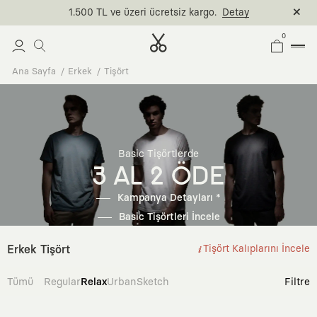
1.500 TL ve üzeri ücretsiz kargo.
Detay
0
Ana Sayfa
Erkek
Tişört
Basic Tişörtlerde
3 AL 2 ÖDE
Kampanya Detayları *
Basic Tişörtleri İncele
Erkek Tişört
Tişört Kalıplarını İncele
Tümü
Regular
Relax
Urban
Sketch
Filtre