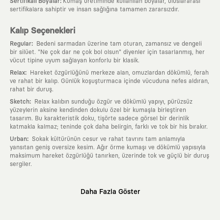
:
Sertifikalı Boyalar
Kumaş üretiminde kullanılan boyalar, uluslararası
sertifikalara sahiptir ve insan sağlığına tamamen zararsızdır.
Kalıp Seçenekleri
:
Regular
Bedeni sarmadan üzerine tam oturan, zamansız ve dengeli
bir silüet. "Ne çok dar ne çok bol olsun" diyenler için tasarlanmış, her
vücut tipine uyum sağlayan konforlu bir klasik.
:
Relax
Hareket özgürlüğünü merkeze alan, omuzlardan dökümlü, ferah
ve rahat bir kalıp. Günlük koşuşturmaca içinde vücuduna nefes aldıran,
rahat bir duruş.
:
Sketch
Relax kalıbın sunduğu özgür ve dökümlü yapıyı, pürüzsüz
yüzeylerin aksine kendinden dokulu özel bir kumaşla birleştiren
tasarım. Bu karakteristik doku, tişörte sadece görsel bir derinlik
katmakla kalmaz; teninde çok daha belirgin, farklı ve tok bir his bırakır.
:
Urban
Sokak kültürünün cesur ve rahat tavrını tam anlamıyla
yansıtan geniş oversize kesim. Ağır örme kumaşı ve dökümlü yapısıyla
maksimum hareket özgürlüğü tanırken, üzerinde tok ve güçlü bir duruş
sergiler.
Neden KAFT?
Daha Fazla Göster
:
Giyilebilir Hikayeler
KAFT sıradan bir giyim markası değil; kanvasını
farklı sanatçılara ve yaratıcı zihinlere açık tutan bir tasarım
platformudur. Üzerinde taşıdığın her parça, arkasında derin bir anlam