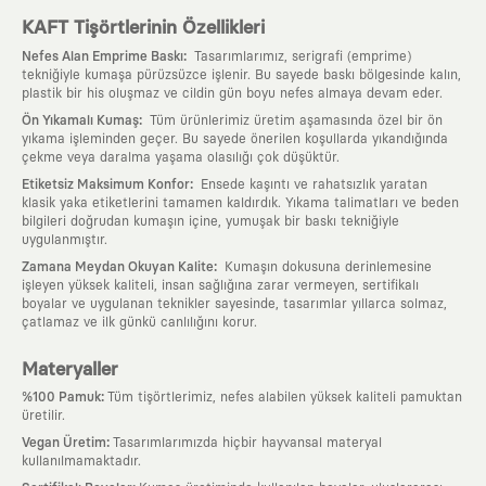
KAFT Tişörtlerinin Özellikleri
:
Nefes Alan Emprime Baskı
Tasarımlarımız, serigrafi (emprime)
tekniğiyle kumaşa pürüzsüzce işlenir. Bu sayede baskı bölgesinde kalın,
plastik bir his oluşmaz ve cildin gün boyu nefes almaya devam eder.
:
Ön Yıkamalı Kumaş
Tüm ürünlerimiz üretim aşamasında özel bir ön
yıkama işleminden geçer. Bu sayede önerilen koşullarda yıkandığında
çekme veya daralma yaşama olasılığı çok düşüktür.
:
Etiketsiz Maksimum Konfor
Ensede kaşıntı ve rahatsızlık yaratan
klasik yaka etiketlerini tamamen kaldırdık. Yıkama talimatları ve beden
bilgileri doğrudan kumaşın içine, yumuşak bir baskı tekniğiyle
uygulanmıştır.
:
Zamana Meydan Okuyan Kalite
Kumaşın dokusuna derinlemesine
işleyen yüksek kaliteli, insan sağlığına zarar vermeyen, sertifikalı
boyalar ve uygulanan teknikler sayesinde, tasarımlar yıllarca solmaz,
çatlamaz ve ilk günkü canlılığını korur.
Materyaller
:
%100 Pamuk
Tüm tişörtlerimiz, nefes alabilen yüksek kaliteli pamuktan
üretilir.
:
Vegan Üretim
Tasarımlarımızda hiçbir hayvansal materyal
kullanılmamaktadır.