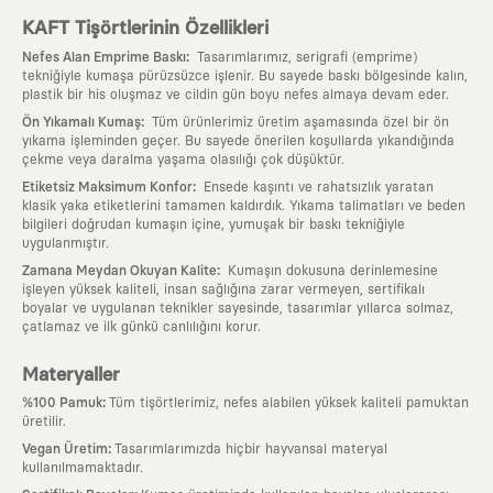
KAFT Tişörtlerinin Özellikleri
:
Nefes Alan Emprime Baskı
Tasarımlarımız, serigrafi (emprime)
tekniğiyle kumaşa pürüzsüzce işlenir. Bu sayede baskı bölgesinde kalın,
plastik bir his oluşmaz ve cildin gün boyu nefes almaya devam eder.
:
Ön Yıkamalı Kumaş
Tüm ürünlerimiz üretim aşamasında özel bir ön
yıkama işleminden geçer. Bu sayede önerilen koşullarda yıkandığında
çekme veya daralma yaşama olasılığı çok düşüktür.
:
Etiketsiz Maksimum Konfor
Ensede kaşıntı ve rahatsızlık yaratan
klasik yaka etiketlerini tamamen kaldırdık. Yıkama talimatları ve beden
bilgileri doğrudan kumaşın içine, yumuşak bir baskı tekniğiyle
uygulanmıştır.
:
Zamana Meydan Okuyan Kalite
Kumaşın dokusuna derinlemesine
işleyen yüksek kaliteli, insan sağlığına zarar vermeyen, sertifikalı
boyalar ve uygulanan teknikler sayesinde, tasarımlar yıllarca solmaz,
çatlamaz ve ilk günkü canlılığını korur.
Materyaller
:
%100 Pamuk
Tüm tişörtlerimiz, nefes alabilen yüksek kaliteli pamuktan
üretilir.
:
Vegan Üretim
Tasarımlarımızda hiçbir hayvansal materyal
kullanılmamaktadır.