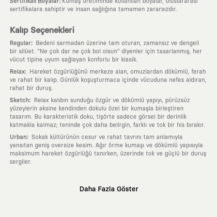
:
Sertifikalı Boyalar
Kumaş üretiminde kullanılan boyalar, uluslararası
sertifikalara sahiptir ve insan sağlığına tamamen zararsızdır.
Kalıp Seçenekleri
:
Regular
Bedeni sarmadan üzerine tam oturan, zamansız ve dengeli
bir silüet. "Ne çok dar ne çok bol olsun" diyenler için tasarlanmış, her
vücut tipine uyum sağlayan konforlu bir klasik.
:
Relax
Hareket özgürlüğünü merkeze alan, omuzlardan dökümlü, ferah
ve rahat bir kalıp. Günlük koşuşturmaca içinde vücuduna nefes aldıran,
rahat bir duruş.
:
Sketch
Relax kalıbın sunduğu özgür ve dökümlü yapıyı, pürüzsüz
yüzeylerin aksine kendinden dokulu özel bir kumaşla birleştiren
tasarım. Bu karakteristik doku, tişörte sadece görsel bir derinlik
katmakla kalmaz; teninde çok daha belirgin, farklı ve tok bir his bırakır.
:
Urban
Sokak kültürünün cesur ve rahat tavrını tam anlamıyla
yansıtan geniş oversize kesim. Ağır örme kumaşı ve dökümlü yapısıyla
maksimum hareket özgürlüğü tanırken, üzerinde tok ve güçlü bir duruş
sergiler.
Neden KAFT?
Daha Fazla Göster
:
Giyilebilir Hikayeler
KAFT sıradan bir giyim markası değil; kanvasını
farklı sanatçılara ve yaratıcı zihinlere açık tutan bir tasarım
platformudur. Üzerinde taşıdığın her parça, arkasında derin bir anlam