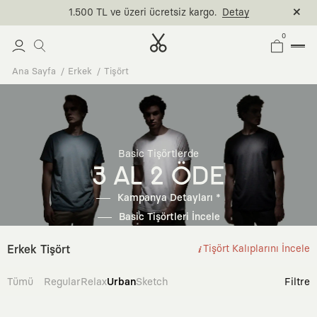
1.500 TL ve üzeri ücretsiz kargo.
Detay
0
Ana Sayfa
Erkek
Tişört
Basic Tişörtlerde
3 AL 2 ÖDE
Kampanya Detayları *
Basic Tişörtleri İncele
Erkek Tişört
Tişört Kalıplarını İncele
Tümü
Regular
Relax
Urban
Sketch
Filtre