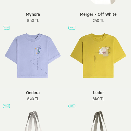
Mynora
Merger - Off White
840 TL
240 TL
Ondera
Ludor
840 TL
840 TL