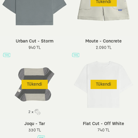
Tükendi
Urban Cut - Storm
Moute - Concrete
940 TL
2.090 TL
Tükendi
Tükendi
Joqu - Tar
Flat Cut - Off White
330 TL
740 TL