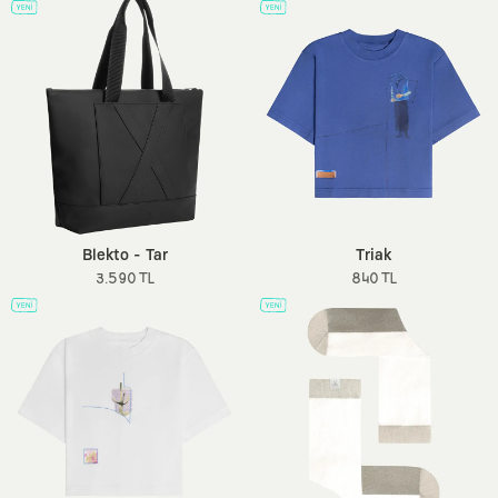
Blekto - Tar
Triak
3.590 TL
840 TL