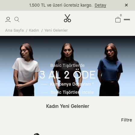
1.500 TL ve üzeri ücretsiz kargo.
Detay
0
Ana Sayfa
Kadın
Yeni Gelenler
Basic Tişörtlerde
3 AL 2 ÖDE
Kampanya Detayları *
Basic Tişörtleri İncele
Kadın Yeni Gelenler
Filtre