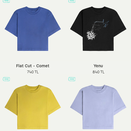
Flat Cut - Comet
Yenu
740 TL
840 TL