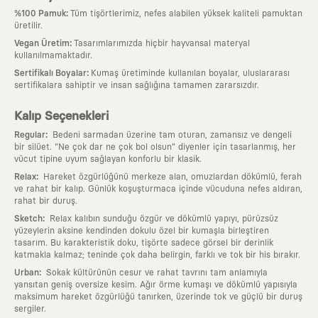
:
%100 Pamuk
Tüm tişörtlerimiz, nefes alabilen yüksek kaliteli pamuktan
üretilir.
:
Vegan Üretim
Tasarımlarımızda hiçbir hayvansal materyal
kullanılmamaktadır.
:
Sertifikalı Boyalar
Kumaş üretiminde kullanılan boyalar, uluslararası
sertifikalara sahiptir ve insan sağlığına tamamen zararsızdır.
Kalıp Seçenekleri
:
Regular
Bedeni sarmadan üzerine tam oturan, zamansız ve dengeli
bir silüet. "Ne çok dar ne çok bol olsun" diyenler için tasarlanmış, her
vücut tipine uyum sağlayan konforlu bir klasik.
:
Relax
Hareket özgürlüğünü merkeze alan, omuzlardan dökümlü, ferah
ve rahat bir kalıp. Günlük koşuşturmaca içinde vücuduna nefes aldıran,
rahat bir duruş.
:
Sketch
Relax kalıbın sunduğu özgür ve dökümlü yapıyı, pürüzsüz
yüzeylerin aksine kendinden dokulu özel bir kumaşla birleştiren
tasarım. Bu karakteristik doku, tişörte sadece görsel bir derinlik
katmakla kalmaz; teninde çok daha belirgin, farklı ve tok bir his bırakır.
:
Urban
Sokak kültürünün cesur ve rahat tavrını tam anlamıyla
yansıtan geniş oversize kesim. Ağır örme kumaşı ve dökümlü yapısıyla
maksimum hareket özgürlüğü tanırken, üzerinde tok ve güçlü bir duruş
sergiler.