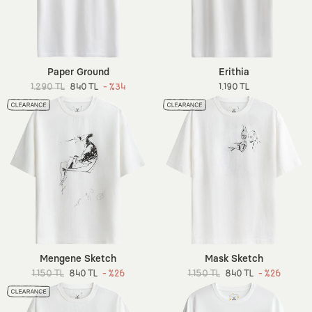
Paper Ground
Erithia
1.290 TL
840 TL
- %34
1.190 TL
Mengene Sketch
Mask Sketch
1.150 TL
840 TL
- %26
1.150 TL
840 TL
- %26