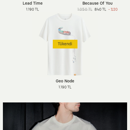
Lead Time
Because Of You
1.190 TL
1.050 TL
840 TL
- %20
Tükendi
Geo Node
1.190 TL