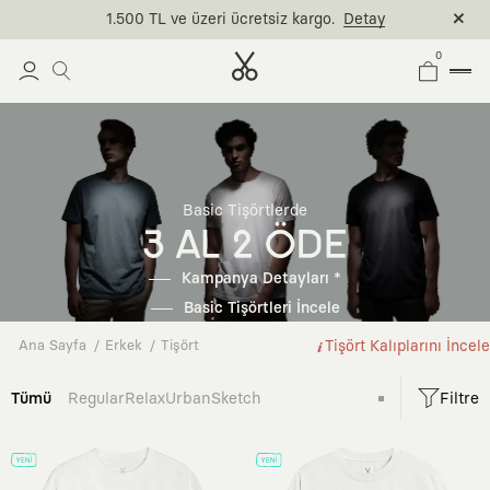
Basic Tişört - 3 Al, 2 Öde. Son Gün: 09 Ağustos
Detaylar
0
Basic Tişörtlerde
3 AL 2 ÖDE
Kampanya Detayları *
Basic Tişörtleri İncele
Ana Sayfa
Erkek
Tişört
Tişört Kalıplarını İncele
Tümü
Regular
Relax
Urban
Sketch
Filtre