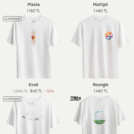
Plania
Multipli
1.190 TL
1.490 TL
Ecek
Roungle
1.290 TL
840 TL
- %34
1.490 TL