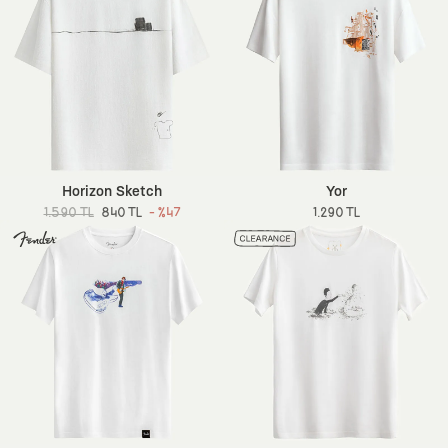
Horizon Sketch
Yor
1.590 TL
840 TL
- %47
1.290 TL