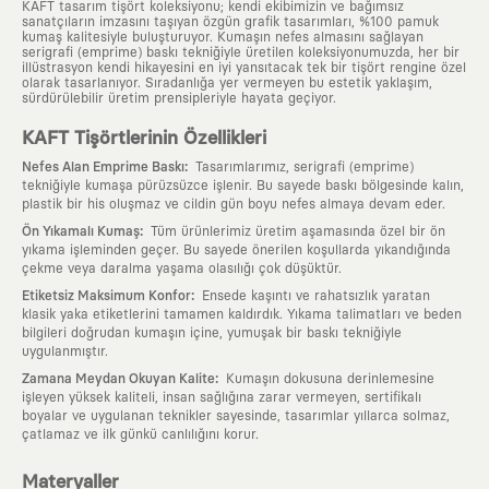
KAFT tasarım tişört koleksiyonu; kendi ekibimizin ve bağımsız
sanatçıların imzasını taşıyan özgün grafik tasarımları, %100 pamuk
kumaş kalitesiyle buluşturuyor. Kumaşın nefes almasını sağlayan
serigrafi (emprime) baskı tekniğiyle üretilen koleksiyonumuzda, her bir
illüstrasyon kendi hikayesini en iyi yansıtacak tek bir tişört rengine özel
olarak tasarlanıyor. Sıradanlığa yer vermeyen bu estetik yaklaşım,
sürdürülebilir üretim prensipleriyle hayata geçiyor.
KAFT Tişörtlerinin Özellikleri
:
Nefes Alan Emprime Baskı
Tasarımlarımız, serigrafi (emprime)
tekniğiyle kumaşa pürüzsüzce işlenir. Bu sayede baskı bölgesinde kalın,
plastik bir his oluşmaz ve cildin gün boyu nefes almaya devam eder.
:
Ön Yıkamalı Kumaş
Tüm ürünlerimiz üretim aşamasında özel bir ön
yıkama işleminden geçer. Bu sayede önerilen koşullarda yıkandığında
çekme veya daralma yaşama olasılığı çok düşüktür.
:
Etiketsiz Maksimum Konfor
Ensede kaşıntı ve rahatsızlık yaratan
klasik yaka etiketlerini tamamen kaldırdık. Yıkama talimatları ve beden
bilgileri doğrudan kumaşın içine, yumuşak bir baskı tekniğiyle
uygulanmıştır.
:
Zamana Meydan Okuyan Kalite
Kumaşın dokusuna derinlemesine
işleyen yüksek kaliteli, insan sağlığına zarar vermeyen, sertifikalı
boyalar ve uygulanan teknikler sayesinde, tasarımlar yıllarca solmaz,
çatlamaz ve ilk günkü canlılığını korur.
Materyaller