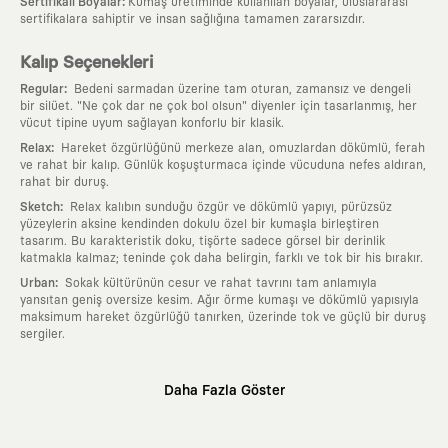
:
Sertifikalı Boyalar
Kumaş üretiminde kullanılan boyalar, uluslararası
sertifikalara sahiptir ve insan sağlığına tamamen zararsızdır.
Kalıp Seçenekleri
:
Regular
Bedeni sarmadan üzerine tam oturan, zamansız ve dengeli
bir silüet. "Ne çok dar ne çok bol olsun" diyenler için tasarlanmış, her
vücut tipine uyum sağlayan konforlu bir klasik.
:
Relax
Hareket özgürlüğünü merkeze alan, omuzlardan dökümlü, ferah
ve rahat bir kalıp. Günlük koşuşturmaca içinde vücuduna nefes aldıran,
rahat bir duruş.
:
Sketch
Relax kalıbın sunduğu özgür ve dökümlü yapıyı, pürüzsüz
yüzeylerin aksine kendinden dokulu özel bir kumaşla birleştiren
tasarım. Bu karakteristik doku, tişörte sadece görsel bir derinlik
katmakla kalmaz; teninde çok daha belirgin, farklı ve tok bir his bırakır.
:
Urban
Sokak kültürünün cesur ve rahat tavrını tam anlamıyla
yansıtan geniş oversize kesim. Ağır örme kumaşı ve dökümlü yapısıyla
maksimum hareket özgürlüğü tanırken, üzerinde tok ve güçlü bir duruş
sergiler.
Neden KAFT?
Daha Fazla Göster
:
Giyilebilir Hikayeler
KAFT sıradan bir giyim markası değil; kanvasını
farklı sanatçılara ve yaratıcı zihinlere açık tutan bir tasarım
platformudur. Üzerinde taşıdığın her parça, arkasında derin bir anlam