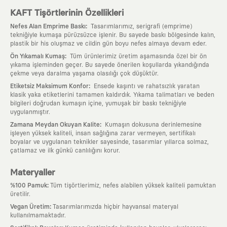
KAFT Tişörtlerinin Özellikleri
:
Nefes Alan Emprime Baskı
Tasarımlarımız, serigrafi (emprime)
tekniğiyle kumaşa pürüzsüzce işlenir. Bu sayede baskı bölgesinde kalın,
plastik bir his oluşmaz ve cildin gün boyu nefes almaya devam eder.
:
Ön Yıkamalı Kumaş
Tüm ürünlerimiz üretim aşamasında özel bir ön
yıkama işleminden geçer. Bu sayede önerilen koşullarda yıkandığında
çekme veya daralma yaşama olasılığı çok düşüktür.
:
Etiketsiz Maksimum Konfor
Ensede kaşıntı ve rahatsızlık yaratan
klasik yaka etiketlerini tamamen kaldırdık. Yıkama talimatları ve beden
bilgileri doğrudan kumaşın içine, yumuşak bir baskı tekniğiyle
uygulanmıştır.
:
Zamana Meydan Okuyan Kalite
Kumaşın dokusuna derinlemesine
işleyen yüksek kaliteli, insan sağlığına zarar vermeyen, sertifikalı
boyalar ve uygulanan teknikler sayesinde, tasarımlar yıllarca solmaz,
çatlamaz ve ilk günkü canlılığını korur.
Materyaller
:
%100 Pamuk
Tüm tişörtlerimiz, nefes alabilen yüksek kaliteli pamuktan
üretilir.
:
Vegan Üretim
Tasarımlarımızda hiçbir hayvansal materyal
kullanılmamaktadır.