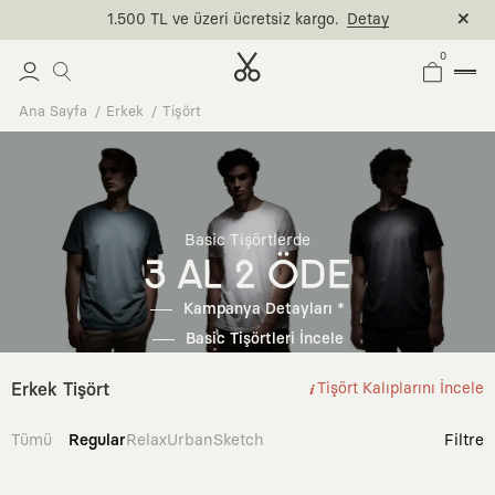
1.500 TL ve üzeri ücretsiz kargo.
Detay
0
Ana Sayfa
Erkek
Tişört
Basic Tişörtlerde
3 AL 2 ÖDE
Kampanya Detayları *
Basic Tişörtleri İncele
Erkek Tişört
Tişört Kalıplarını İncele
Tümü
Regular
Relax
Urban
Sketch
Filtre