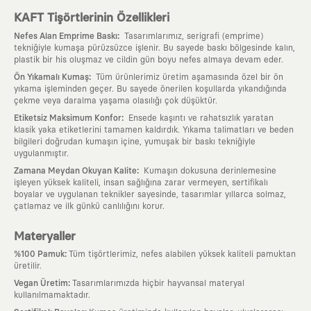
KAFT Tişörtlerinin Özellikleri
:
Nefes Alan Emprime Baskı
Tasarımlarımız, serigrafi (emprime)
tekniğiyle kumaşa pürüzsüzce işlenir. Bu sayede baskı bölgesinde kalın,
plastik bir his oluşmaz ve cildin gün boyu nefes almaya devam eder.
:
Ön Yıkamalı Kumaş
Tüm ürünlerimiz üretim aşamasında özel bir ön
yıkama işleminden geçer. Bu sayede önerilen koşullarda yıkandığında
çekme veya daralma yaşama olasılığı çok düşüktür.
:
Etiketsiz Maksimum Konfor
Ensede kaşıntı ve rahatsızlık yaratan
klasik yaka etiketlerini tamamen kaldırdık. Yıkama talimatları ve beden
bilgileri doğrudan kumaşın içine, yumuşak bir baskı tekniğiyle
uygulanmıştır.
:
Zamana Meydan Okuyan Kalite
Kumaşın dokusuna derinlemesine
işleyen yüksek kaliteli, insan sağlığına zarar vermeyen, sertifikalı
boyalar ve uygulanan teknikler sayesinde, tasarımlar yıllarca solmaz,
çatlamaz ve ilk günkü canlılığını korur.
Materyaller
:
%100 Pamuk
Tüm tişörtlerimiz, nefes alabilen yüksek kaliteli pamuktan
üretilir.
:
Vegan Üretim
Tasarımlarımızda hiçbir hayvansal materyal
kullanılmamaktadır.