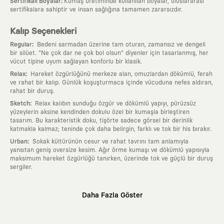
:
Sertifikalı Boyalar
Kumaş üretiminde kullanılan boyalar, uluslararası
sertifikalara sahiptir ve insan sağlığına tamamen zararsızdır.
Kalıp Seçenekleri
:
Regular
Bedeni sarmadan üzerine tam oturan, zamansız ve dengeli
bir silüet. "Ne çok dar ne çok bol olsun" diyenler için tasarlanmış, her
vücut tipine uyum sağlayan konforlu bir klasik.
:
Relax
Hareket özgürlüğünü merkeze alan, omuzlardan dökümlü, ferah
ve rahat bir kalıp. Günlük koşuşturmaca içinde vücuduna nefes aldıran,
rahat bir duruş.
:
Sketch
Relax kalıbın sunduğu özgür ve dökümlü yapıyı, pürüzsüz
yüzeylerin aksine kendinden dokulu özel bir kumaşla birleştiren
tasarım. Bu karakteristik doku, tişörte sadece görsel bir derinlik
katmakla kalmaz; teninde çok daha belirgin, farklı ve tok bir his bırakır.
:
Urban
Sokak kültürünün cesur ve rahat tavrını tam anlamıyla
yansıtan geniş oversize kesim. Ağır örme kumaşı ve dökümlü yapısıyla
maksimum hareket özgürlüğü tanırken, üzerinde tok ve güçlü bir duruş
sergiler.
Neden KAFT?
Daha Fazla Göster
:
Giyilebilir Hikayeler
KAFT sıradan bir giyim markası değil; kanvasını
farklı sanatçılara ve yaratıcı zihinlere açık tutan bir tasarım
platformudur. Üzerinde taşıdığın her parça, arkasında derin bir anlam