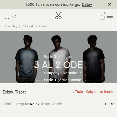
1.500 TL ve üzeri ücretsiz kargo.
Detay
0
Ana Sayfa
Erkek
Tişört
Basic Tişörtlerde
3 AL 2 ÖDE
Kampanya Detayları *
Basic Tişörtleri İncele
Erkek Tişört
Tişört Kalıplarını İncele
Tümü
Regular
Relax
Urban
Sketch
Filtre