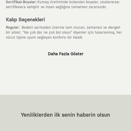
:
Sertifikalı Boyalar
Kumaş üretiminde kullanılan boyalar, uluslararası
sertifikalara sahiptir ve insan sağlığına tamamen zararsızdır.
Kalıp Seçenekleri
:
Regular
Bedeni sarmadan üzerine tam oturan, zamansız ve dengeli
bir silüet. "Ne çok dar ne çok bol olsun" diyenler için tasarlanmış, her
vücut tipine uyum sağlayan konforlu bir klasik.
Neden KAFT?
Daha Fazla Göster
:
Giyilebilir Hikayeler
KAFT sıradan bir giyim markası değil; kanvasını
farklı sanatçılara ve yaratıcı zihinlere açık tutan bir tasarım
platformudur. Üzerinde taşıdığın her parça, arkasında derin bir anlam
ve hikaye barındıran özgün bir sanat eseridir.
:
Zamansız Tasarımlar
Klasik moda dünyasının dayattığı sezonluk
trendlerden ve hızlı tüketim döngülerinden tamamen uzağız. Amacımız
sadece birkaç ay giyilip eskiyecek kıyafetler üretmek değil; yıllar boyu
dolabının en değerli parçası olarak kalacak, hikayesini ve estetik
değerini hiçbir zaman kaybetmeyen zamansız tasarımlar ortaya
koymaktır.
:
Yaratıcı Bir Topluluk
KAFT, keşfetmeyi sevenlerin, sanata tutkuyla bağlı
Yeniliklerden ilk senin haberin olsun
olanların ve şehri özgürce adımlayanların ortak dilidir. Üzerinde
taşıdığın tasarımla, sıradanlığa meydan okuyan büyük ve yaratıcı bir
topluluğun parçası olursun.