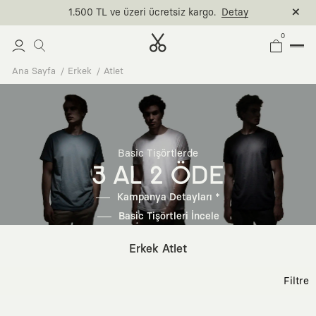
1.500 TL ve üzeri ücretsiz kargo.
Detay
0
Ana Sayfa
Erkek
Atlet
Basic Tişörtlerde
3 AL 2 ÖDE
Kampanya Detayları *
Basic Tişörtleri İncele
Erkek Atlet
Filtre