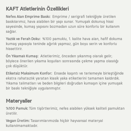
KAFT Atletlerinin Özellikleri
:
Nefes Alan Emprime Baskı
Emprime / serigrafi tekniğiyle üretilen
baskılarımız, hava alabilen bir yapı sunar. Yumuşak dokunuş hissi
sayesinde, kumaş yapısını bozmadan uzun süre konforlu bir kullanım
sağlar.
:
Yazlık ve Ferah Doku
%100 pamuklu, 1. kalite hava alan, hafif dokuma
kumaş yapısıyla teninde ağırlık yapmaz, gün boyu serin ve konforlu
hissettirir.
:
Ön Yıkamalı Kumaş
Atletlerimiz, önceden yıkanmış olarak gelir;
böylece önerilen yıkama koşulları sonrasında çekme yapma olasılığı
çok düşüktür.
:
Etiketsiz Maksimum Konfor
Ensede kaşıntı ve terlemeyle birleştiğinde
ekstra rahatsızlık yaratan klasik yaka etiketlerini tamamen kaldırdık.
Yıkama talimatları ve beden bilgileri doğrudan kumaşın içine yumuşak
bir baskı tekniğiyle uygulanmıştır.
Materyaller
:
%100 Pamuk
Tüm tişörtlerimiz, nefes alabilen yüksek kaliteli pamuktan
üretilir.
:
Vegan Üretim
Tasarımlarımızda hiçbir hayvansal materyal
kullanılmamaktadır.