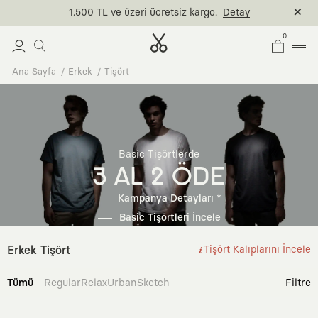
1.500 TL ve üzeri ücretsiz kargo.
Detay
0
Ana Sayfa
Erkek
Tişört
Basic Tişörtlerde
3 AL 2 ÖDE
Kampanya Detayları *
Basic Tişörtleri İncele
Erkek Tişört
Tişört Kalıplarını İncele
Tümü
Regular
Relax
Urban
Sketch
Filtre