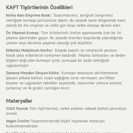
KAFT Tişörtlerinin Özellikleri
:
Nefes Alan Emprime Baskı
Tasarımlarımız, serigrafi (emprime)
tekniğiyle kumaşa pürüzsüzce işlenir. Bu sayede baskı bölgesinde kalın,
plastik bir his oluşmaz ve cildin gün boyu nefes almaya devam eder.
:
Ön Yıkamalı Kumaş
Tüm ürünlerimiz üretim aşamasında özel bir ön
yıkama işleminden geçer. Bu sayede önerilen koşullarda yıkandığında
çekme veya daralma yaşama olasılığı çok düşüktür.
:
Etiketsiz Maksimum Konfor
Ensede kaşıntı ve rahatsızlık yaratan
klasik yaka etiketlerini tamamen kaldırdık. Yıkama talimatları ve beden
bilgileri doğrudan kumaşın içine, yumuşak bir baskı tekniğiyle
uygulanmıştır.
:
Zamana Meydan Okuyan Kalite
Kumaşın dokusuna derinlemesine
işleyen yüksek kaliteli, insan sağlığına zarar vermeyen, sertifikalı
boyalar ve uygulanan teknikler sayesinde, tasarımlar yıllarca solmaz,
çatlamaz ve ilk günkü canlılığını korur.
Materyaller
:
%100 Pamuk
Tüm tişörtlerimiz, nefes alabilen yüksek kaliteli pamuktan
üretilir.
:
Vegan Üretim
Tasarımlarımızda hiçbir hayvansal materyal
kullanılmamaktadır.