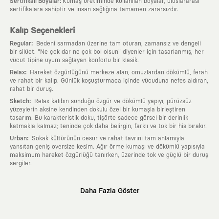
:
Sertifikalı Boyalar
Kumaş üretiminde kullanılan boyalar, uluslararası
sertifikalara sahiptir ve insan sağlığına tamamen zararsızdır.
Kalıp Seçenekleri
:
Regular
Bedeni sarmadan üzerine tam oturan, zamansız ve dengeli
bir silüet. "Ne çok dar ne çok bol olsun" diyenler için tasarlanmış, her
vücut tipine uyum sağlayan konforlu bir klasik.
:
Relax
Hareket özgürlüğünü merkeze alan, omuzlardan dökümlü, ferah
ve rahat bir kalıp. Günlük koşuşturmaca içinde vücuduna nefes aldıran,
rahat bir duruş.
:
Sketch
Relax kalıbın sunduğu özgür ve dökümlü yapıyı, pürüzsüz
yüzeylerin aksine kendinden dokulu özel bir kumaşla birleştiren
tasarım. Bu karakteristik doku, tişörte sadece görsel bir derinlik
katmakla kalmaz; teninde çok daha belirgin, farklı ve tok bir his bırakır.
:
Urban
Sokak kültürünün cesur ve rahat tavrını tam anlamıyla
yansıtan geniş oversize kesim. Ağır örme kumaşı ve dökümlü yapısıyla
maksimum hareket özgürlüğü tanırken, üzerinde tok ve güçlü bir duruş
sergiler.
Neden KAFT?
Daha Fazla Göster
:
Giyilebilir Hikayeler
KAFT sıradan bir giyim markası değil; kanvasını
farklı sanatçılara ve yaratıcı zihinlere açık tutan bir tasarım
platformudur. Üzerinde taşıdığın her parça, arkasında derin bir anlam