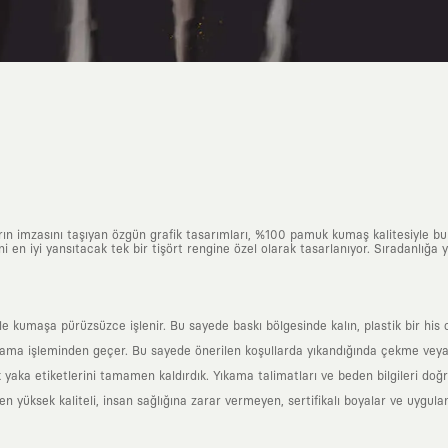
arın imzasını taşıyan özgün grafik tasarımları, %100 pamuk kumaş kalitesiyle b
ni en iyi yansıtacak tek bir tişört rengine özel olarak tasarlanıyor. Sıradanlığa
yle kumaşa pürüzsüzce işlenir. Bu sayede baskı bölgesinde kalın, plastik bir h
ama işleminden geçer. Bu sayede önerilen koşullarda yıkandığında çekme veya
k yaka etiketlerini tamamen kaldırdık. Yıkama talimatları ve beden bilgileri do
yüksek kaliteli, insan sağlığına zarar vermeyen, sertifikalı boyalar ve uygulan