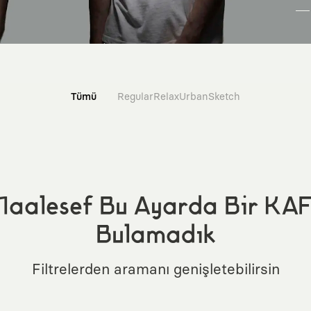
Tümü
Regular
Relax
Urban
Sketch
aalesef Bu Ayarda Bir KA
Bulamadık
Filtrelerden aramanı genişletebilirsin