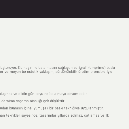
uluşturuyor. Kumaşın nefes almasını sağlayan serigrafi (emprime) baskı
 yer vermeyen bu estetik yaklaşım, sürdürülebilir üretim prensipleriyle
is oluşmaz ve cildin gün boyu nefes almaya devam eder.
 daralma yaşama olasılığı çok düşüktür.
ğrudan kumaşın içine, yumuşak bir baskı tekniğiyle uygulanmıştır.
an teknikler sayesinde, tasarımlar yıllarca solmaz, çatlamaz ve ilk