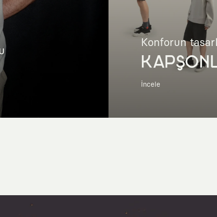
Konforun tasar
u
KAPŞON
İncele