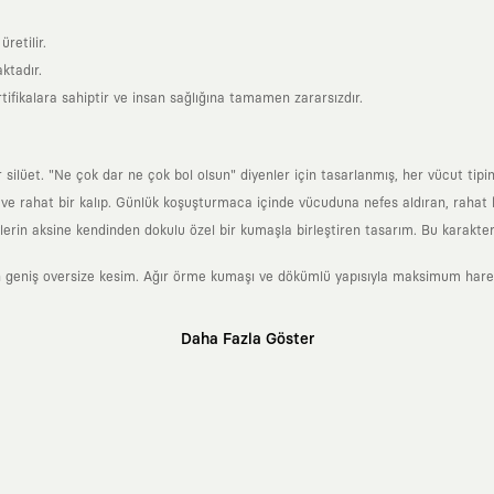
retilir.
ktadır.
tifikalara sahiptir ve insan sağlığına tamamen zararsızdır.
lüet. "Ne çok dar ne çok bol olsun" diyenler için tasarlanmış, her vücut tipin
 rahat bir kalıp. Günlük koşuşturmaca içinde vücuduna nefes aldıran, rahat b
rin aksine kendinden dokulu özel bir kumaşla birleştiren tasarım. Bu karakteri
 geniş oversize kesim. Ağır örme kumaşı ve dökümlü yapısıyla maksimum hareket
Daha Fazla Göster
klı sanatçılara ve yaratıcı zihinlere açık tutan bir tasarım platformudur. Üzeri
erden ve hızlı tüketim döngülerinden tamamen uzağız. Amacımız sadece birkaç ay
zaman kaybetmeyen zamansız tasarımlar ortaya koymaktır.
 olanların ve şehri özgürce adımlayanların ortak dilidir. Üzerinde taşıdığın ta
yanından bağımsız illüstratörler, sanatçılar ve kendi alanında vizyoner olan gl