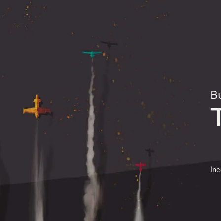
Bu
İnc