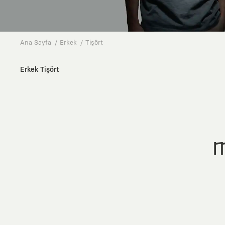
Ana Sayfa
Erkek
Tişört
Erkek Tişört
M