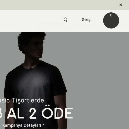
0
Giriş
sic Tişörtlerde
3 AL 2 ÖDE
Kampanya Detayları *