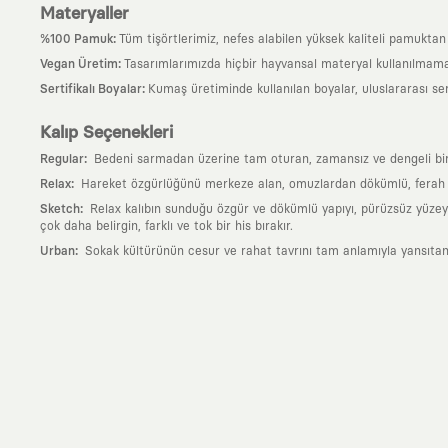
Materyaller
:
%100 Pamuk
Tüm tişörtlerimiz, nefes alabilen yüksek kaliteli pamuktan ü
:
Vegan Üretim
Tasarımlarımızda hiçbir hayvansal materyal kullanılmama
:
Sertifikalı Boyalar
Kumaş üretiminde kullanılan boyalar, uluslararası ser
Kalıp Seçenekleri
:
Regular
Bedeni sarmadan üzerine tam oturan, zamansız ve dengeli bir si
:
Relax
Hareket özgürlüğünü merkeze alan, omuzlardan dökümlü, ferah ve
:
Sketch
Relax kalıbın sunduğu özgür ve dökümlü yapıyı, pürüzsüz yüzeyle
çok daha belirgin, farklı ve tok bir his bırakır.
:
Urban
Sokak kültürünün cesur ve rahat tavrını tam anlamıyla yansıtan
Neden KAFT?
:
Giyilebilir Hikayeler
KAFT sıradan bir giyim markası değil; kanvasını far
özgün bir sanat eseridir.
:
Zamansız Tasarımlar
Klasik moda dünyasının dayattığı sezonluk trendl
değerli parçası olarak kalacak, hikayesini ve estetik değerini hiçbir 
:
Yaratıcı Bir Topluluk
KAFT, keşfetmeyi sevenlerin, sanata tutkuyla bağlı
parçası olursun.
:
Global İş Birlikleri
Kendi tasarım mutfağımızın gücünü, dünyanın dört bir 