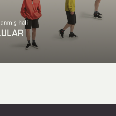
lanmış hali
LULAR