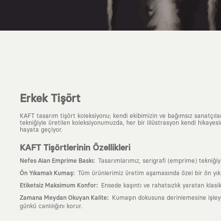
Erkek Tişört
KAFT tasarım tişört koleksiyonu; kendi ekibimizin ve bağımsız sanatçıl
tekniğiyle üretilen koleksiyonumuzda, her bir illüstrasyon kendi hikayesi
hayata geçiyor.
KAFT Tişörtlerinin Özellikleri
:
Nefes Alan Emprime Baskı
Tasarımlarımız, serigrafi (emprime) tekniği
:
Ön Yıkamalı Kumaş
Tüm ürünlerimiz üretim aşamasında özel bir ön yık
:
Etiketsiz Maksimum Konfor
Ensede kaşıntı ve rahatsızlık yaratan klasi
:
Zamana Meydan Okuyan Kalite
Kumaşın dokusuna derinlemesine işleyen 
günkü canlılığını korur.