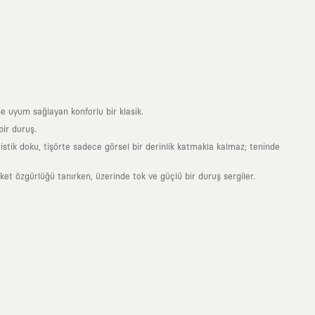
e uyum sağlayan konforlu bir klasik.
ir duruş.
stik doku, tişörte sadece görsel bir derinlik katmakla kalmaz; teninde
 özgürlüğü tanırken, üzerinde tok ve güçlü bir duruş sergiler.
nde taşıdığın her parça, arkasında derin bir anlam ve hikaye barındıran
 giyilip eskiyecek kıyafetler üretmek değil; yıllar boyu dolabının en
sarımla, sıradanlığa meydan okuyan büyük ve yaratıcı bir topluluğun
obal markalarla yaptığımız özel iş birlikleriyle harmanlıyoruz. KAFT