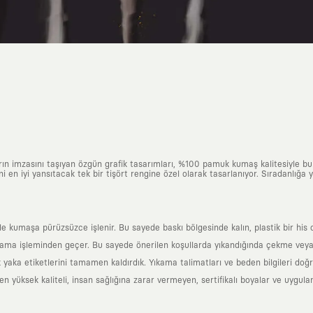
arın imzasını taşıyan özgün grafik tasarımları, %100 pamuk kumaş kalitesiyle b
ni en iyi yansıtacak tek bir tişört rengine özel olarak tasarlanıyor. Sıradanlığa
yle kumaşa pürüzsüzce işlenir. Bu sayede baskı bölgesinde kalın, plastik bir h
ama işleminden geçer. Bu sayede önerilen koşullarda yıkandığında çekme veya
k yaka etiketlerini tamamen kaldırdık. Yıkama talimatları ve beden bilgileri do
yüksek kaliteli, insan sağlığına zarar vermeyen, sertifikalı boyalar ve uygulan