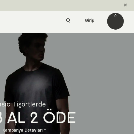
0
Giriş
sic Tişörtlerde
3 AL 2 ÖDE
Kampanya Detayları *