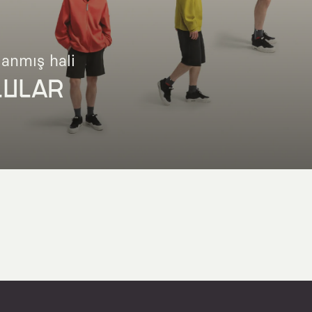
lanmış hali
LULAR