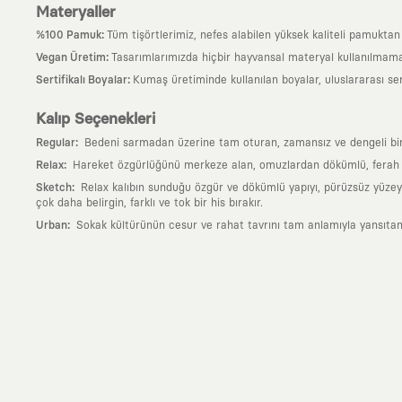
Materyaller
:
%100 Pamuk
Tüm tişörtlerimiz, nefes alabilen yüksek kaliteli pamuktan ü
:
Vegan Üretim
Tasarımlarımızda hiçbir hayvansal materyal kullanılmama
:
Sertifikalı Boyalar
Kumaş üretiminde kullanılan boyalar, uluslararası ser
Kalıp Seçenekleri
:
Regular
Bedeni sarmadan üzerine tam oturan, zamansız ve dengeli bir si
:
Relax
Hareket özgürlüğünü merkeze alan, omuzlardan dökümlü, ferah ve
:
Sketch
Relax kalıbın sunduğu özgür ve dökümlü yapıyı, pürüzsüz yüzeyle
çok daha belirgin, farklı ve tok bir his bırakır.
:
Urban
Sokak kültürünün cesur ve rahat tavrını tam anlamıyla yansıtan
Neden KAFT?
:
Giyilebilir Hikayeler
KAFT sıradan bir giyim markası değil; kanvasını far
özgün bir sanat eseridir.
:
Zamansız Tasarımlar
Klasik moda dünyasının dayattığı sezonluk trendl
değerli parçası olarak kalacak, hikayesini ve estetik değerini hiçbir 
:
Yaratıcı Bir Topluluk
KAFT, keşfetmeyi sevenlerin, sanata tutkuyla bağlı
parçası olursun.
:
Global İş Birlikleri
Kendi tasarım mutfağımızın gücünü, dünyanın dört bir 