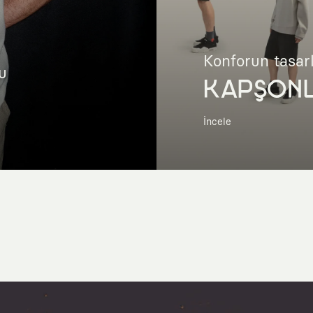
Konforun tasar
u
KAPŞON
İncele