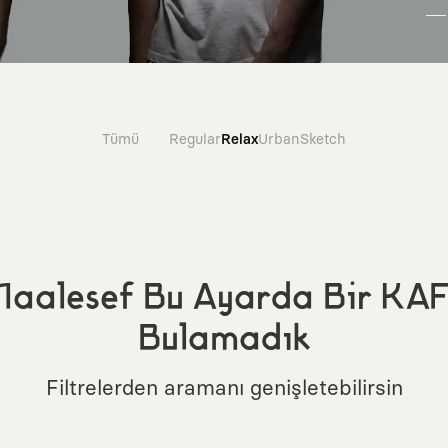
Tümü
Regular
Relax
Urban
Sketch
aalesef Bu Ayarda Bir KA
Bulamadık
Filtrelerden aramanı genişletebilirsin