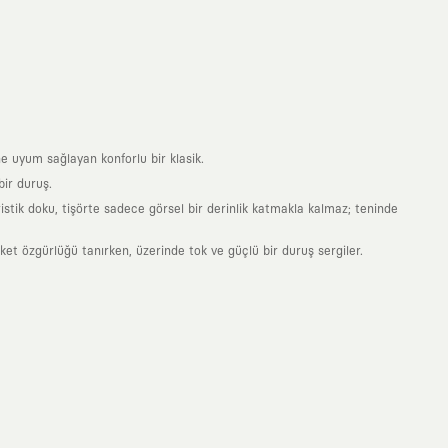
e uyum sağlayan konforlu bir klasik.
ir duruş.
stik doku, tişörte sadece görsel bir derinlik katmakla kalmaz; teninde
 özgürlüğü tanırken, üzerinde tok ve güçlü bir duruş sergiler.
nde taşıdığın her parça, arkasında derin bir anlam ve hikaye barındıran
 giyilip eskiyecek kıyafetler üretmek değil; yıllar boyu dolabının en
sarımla, sıradanlığa meydan okuyan büyük ve yaratıcı bir topluluğun
obal markalarla yaptığımız özel iş birlikleriyle harmanlıyoruz. KAFT