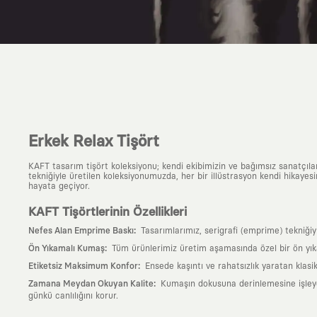
Erkek Relax Tişört
KAFT tasarım tişört koleksiyonu; kendi ekibimizin ve bağımsız sanatçıl
tekniğiyle üretilen koleksiyonumuzda, her bir illüstrasyon kendi hikayesi
hayata geçiyor.
KAFT Tişörtlerinin Özellikleri
:
Nefes Alan Emprime Baskı
Tasarımlarımız, serigrafi (emprime) tekniği
:
Ön Yıkamalı Kumaş
Tüm ürünlerimiz üretim aşamasında özel bir ön yık
:
Etiketsiz Maksimum Konfor
Ensede kaşıntı ve rahatsızlık yaratan klasi
:
Zamana Meydan Okuyan Kalite
Kumaşın dokusuna derinlemesine işleyen 
günkü canlılığını korur.