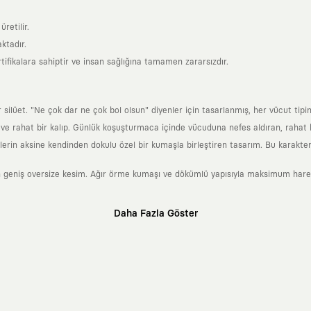
retilir.
ktadır.
tifikalara sahiptir ve insan sağlığına tamamen zararsızdır.
lüet. "Ne çok dar ne çok bol olsun" diyenler için tasarlanmış, her vücut tipin
 rahat bir kalıp. Günlük koşuşturmaca içinde vücuduna nefes aldıran, rahat b
rin aksine kendinden dokulu özel bir kumaşla birleştiren tasarım. Bu karakteri
 geniş oversize kesim. Ağır örme kumaşı ve dökümlü yapısıyla maksimum hareket
Daha Fazla Göster
klı sanatçılara ve yaratıcı zihinlere açık tutan bir tasarım platformudur. Üzeri
erden ve hızlı tüketim döngülerinden tamamen uzağız. Amacımız sadece birkaç ay
zaman kaybetmeyen zamansız tasarımlar ortaya koymaktır.
 olanların ve şehri özgürce adımlayanların ortak dilidir. Üzerinde taşıdığın ta
yanından bağımsız illüstratörler, sanatçılar ve kendi alanında vizyoner olan gl