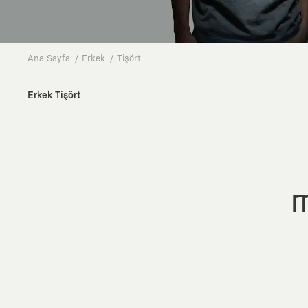
Ana Sayfa
Erkek
Tişört
Erkek Tişört
M