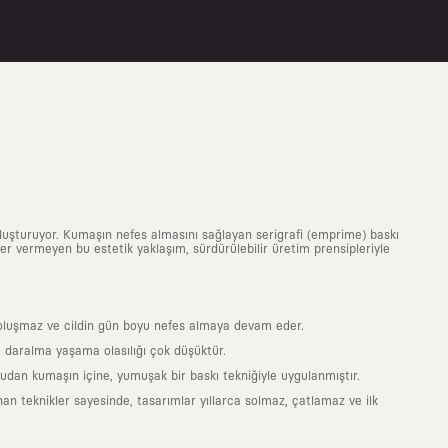
uluşturuyor. Kumaşın nefes almasını sağlayan serigrafi (emprime) baskı
 yer vermeyen bu estetik yaklaşım, sürdürülebilir üretim prensipleriyle
is oluşmaz ve cildin gün boyu nefes almaya devam eder.
 daralma yaşama olasılığı çok düşüktür.
ğrudan kumaşın içine, yumuşak bir baskı tekniğiyle uygulanmıştır.
an teknikler sayesinde, tasarımlar yıllarca solmaz, çatlamaz ve ilk