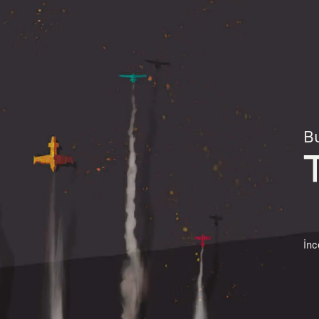
Bu
İnc