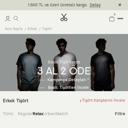
1.500 TL ve üzeri ücretsiz kargo.
Detay
0
Ana Sayfa
Erkek
Tişört
Basic Tişörtlerde
3 AL 2 ÖDE
Kampanya Detayları *
Basic Tişörtleri İncele
Erkek Tişört
Tişört Kalıplarını İncele
Tümü
Regular
Relax
Urban
Sketch
Filtre