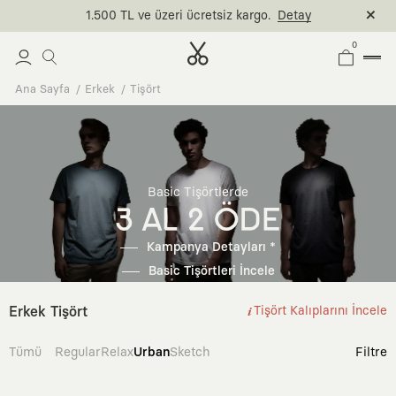
1.500 TL ve üzeri ücretsiz kargo.
Detay
0
Ana Sayfa
Erkek
Tişört
Basic Tişörtlerde
3 AL 2 ÖDE
Kampanya Detayları *
Basic Tişörtleri İncele
Erkek Tişört
Tişört Kalıplarını İncele
Tümü
Regular
Relax
Urban
Sketch
Filtre