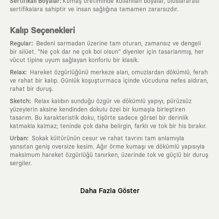
:
Sertifikalı Boyalar
Kumaş üretiminde kullanılan boyalar, uluslararası
sertifikalara sahiptir ve insan sağlığına tamamen zararsızdır.
Kalıp Seçenekleri
:
Regular
Bedeni sarmadan üzerine tam oturan, zamansız ve dengeli
bir silüet. "Ne çok dar ne çok bol olsun" diyenler için tasarlanmış, her
vücut tipine uyum sağlayan konforlu bir klasik.
:
Relax
Hareket özgürlüğünü merkeze alan, omuzlardan dökümlü, ferah
ve rahat bir kalıp. Günlük koşuşturmaca içinde vücuduna nefes aldıran,
rahat bir duruş.
:
Sketch
Relax kalıbın sunduğu özgür ve dökümlü yapıyı, pürüzsüz
yüzeylerin aksine kendinden dokulu özel bir kumaşla birleştiren
tasarım. Bu karakteristik doku, tişörte sadece görsel bir derinlik
katmakla kalmaz; teninde çok daha belirgin, farklı ve tok bir his bırakır.
:
Urban
Sokak kültürünün cesur ve rahat tavrını tam anlamıyla
yansıtan geniş oversize kesim. Ağır örme kumaşı ve dökümlü yapısıyla
maksimum hareket özgürlüğü tanırken, üzerinde tok ve güçlü bir duruş
sergiler.
Neden KAFT?
Daha Fazla Göster
:
Giyilebilir Hikayeler
KAFT sıradan bir giyim markası değil; kanvasını
farklı sanatçılara ve yaratıcı zihinlere açık tutan bir tasarım
platformudur. Üzerinde taşıdığın her parça, arkasında derin bir anlam