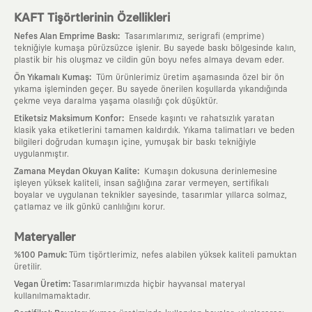
KAFT Tişörtlerinin Özellikleri
:
Nefes Alan Emprime Baskı
Tasarımlarımız, serigrafi (emprime)
tekniğiyle kumaşa pürüzsüzce işlenir. Bu sayede baskı bölgesinde kalın,
plastik bir his oluşmaz ve cildin gün boyu nefes almaya devam eder.
:
Ön Yıkamalı Kumaş
Tüm ürünlerimiz üretim aşamasında özel bir ön
yıkama işleminden geçer. Bu sayede önerilen koşullarda yıkandığında
çekme veya daralma yaşama olasılığı çok düşüktür.
:
Etiketsiz Maksimum Konfor
Ensede kaşıntı ve rahatsızlık yaratan
klasik yaka etiketlerini tamamen kaldırdık. Yıkama talimatları ve beden
bilgileri doğrudan kumaşın içine, yumuşak bir baskı tekniğiyle
uygulanmıştır.
:
Zamana Meydan Okuyan Kalite
Kumaşın dokusuna derinlemesine
işleyen yüksek kaliteli, insan sağlığına zarar vermeyen, sertifikalı
boyalar ve uygulanan teknikler sayesinde, tasarımlar yıllarca solmaz,
çatlamaz ve ilk günkü canlılığını korur.
Materyaller
:
%100 Pamuk
Tüm tişörtlerimiz, nefes alabilen yüksek kaliteli pamuktan
üretilir.
:
Vegan Üretim
Tasarımlarımızda hiçbir hayvansal materyal
kullanılmamaktadır.