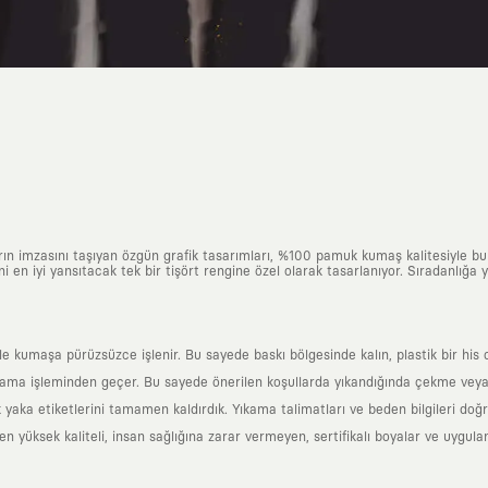
arın imzasını taşıyan özgün grafik tasarımları, %100 pamuk kumaş kalitesiyle b
ni en iyi yansıtacak tek bir tişört rengine özel olarak tasarlanıyor. Sıradanlığa
yle kumaşa pürüzsüzce işlenir. Bu sayede baskı bölgesinde kalın, plastik bir h
ama işleminden geçer. Bu sayede önerilen koşullarda yıkandığında çekme veya
k yaka etiketlerini tamamen kaldırdık. Yıkama talimatları ve beden bilgileri do
yüksek kaliteli, insan sağlığına zarar vermeyen, sertifikalı boyalar ve uygulan