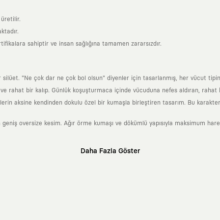
retilir.
ktadır.
tifikalara sahiptir ve insan sağlığına tamamen zararsızdır.
lüet. "Ne çok dar ne çok bol olsun" diyenler için tasarlanmış, her vücut tipin
 rahat bir kalıp. Günlük koşuşturmaca içinde vücuduna nefes aldıran, rahat b
rin aksine kendinden dokulu özel bir kumaşla birleştiren tasarım. Bu karakteri
 geniş oversize kesim. Ağır örme kumaşı ve dökümlü yapısıyla maksimum hareket
Daha Fazla Göster
klı sanatçılara ve yaratıcı zihinlere açık tutan bir tasarım platformudur. Üzeri
erden ve hızlı tüketim döngülerinden tamamen uzağız. Amacımız sadece birkaç ay
zaman kaybetmeyen zamansız tasarımlar ortaya koymaktır.
 olanların ve şehri özgürce adımlayanların ortak dilidir. Üzerinde taşıdığın ta
yanından bağımsız illüstratörler, sanatçılar ve kendi alanında vizyoner olan gl