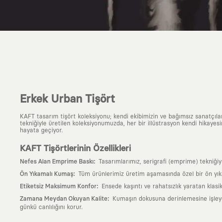
Erkek Urban Tişört
KAFT tasarım tişört koleksiyonu; kendi ekibimizin ve bağımsız sanatçıl
tekniğiyle üretilen koleksiyonumuzda, her bir illüstrasyon kendi hikayesi
hayata geçiyor.
KAFT Tişörtlerinin Özellikleri
:
Nefes Alan Emprime Baskı
Tasarımlarımız, serigrafi (emprime) tekniği
:
Ön Yıkamalı Kumaş
Tüm ürünlerimiz üretim aşamasında özel bir ön yık
:
Etiketsiz Maksimum Konfor
Ensede kaşıntı ve rahatsızlık yaratan klasi
:
Zamana Meydan Okuyan Kalite
Kumaşın dokusuna derinlemesine işleyen 
günkü canlılığını korur.