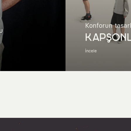
Konforun tasar
u
KAPŞON
İncele