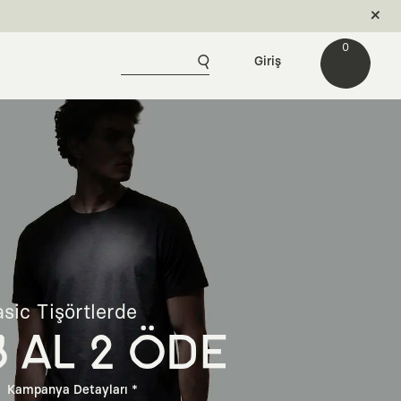
0
Giriş
sic Tişörtlerde
3 AL 2 ÖDE
Kampanya Detayları *