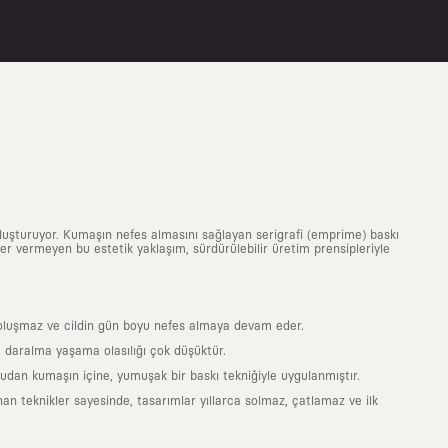
uluşturuyor. Kumaşın nefes almasını sağlayan serigrafi (emprime) baskı
 yer vermeyen bu estetik yaklaşım, sürdürülebilir üretim prensipleriyle
is oluşmaz ve cildin gün boyu nefes almaya devam eder.
 daralma yaşama olasılığı çok düşüktür.
ğrudan kumaşın içine, yumuşak bir baskı tekniğiyle uygulanmıştır.
an teknikler sayesinde, tasarımlar yıllarca solmaz, çatlamaz ve ilk