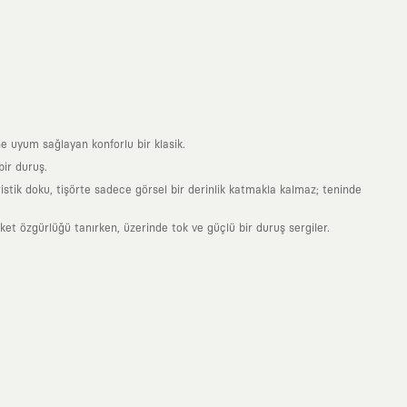
e uyum sağlayan konforlu bir klasik.
ir duruş.
stik doku, tişörte sadece görsel bir derinlik katmakla kalmaz; teninde
 özgürlüğü tanırken, üzerinde tok ve güçlü bir duruş sergiler.
nde taşıdığın her parça, arkasında derin bir anlam ve hikaye barındıran
 giyilip eskiyecek kıyafetler üretmek değil; yıllar boyu dolabının en
sarımla, sıradanlığa meydan okuyan büyük ve yaratıcı bir topluluğun
obal markalarla yaptığımız özel iş birlikleriyle harmanlıyoruz. KAFT