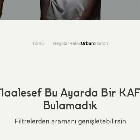
Tümü
Regular
Relax
Urban
Sketch
aalesef Bu Ayarda Bir KA
Bulamadık
Filtrelerden aramanı genişletebilirsin