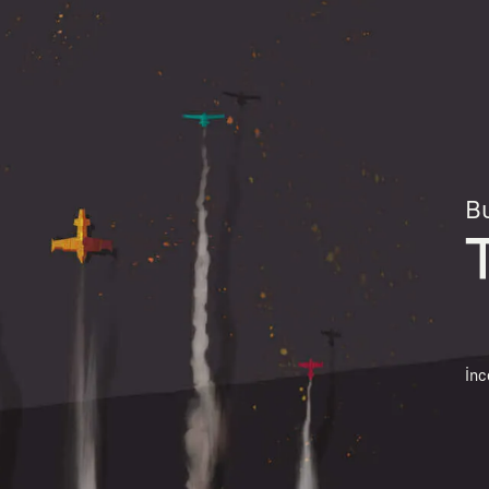
Bu
İnc