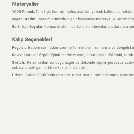
Materyaller
:
%100 Pamuk
Tüm tişörtlerimiz, nefes alabilen yüksek kaliteli pamuktan ü
:
Vegan Üretim
Tasarımlarımızda hiçbir hayvansal materyal kullanılmama
:
Sertifikalı Boyalar
Kumaş üretiminde kullanılan boyalar, uluslararası ser
Kalıp Seçenekleri
:
Regular
Bedeni sarmadan üzerine tam oturan, zamansız ve dengeli bir si
:
Relax
Hareket özgürlüğünü merkeze alan, omuzlardan dökümlü, ferah ve
:
Sketch
Relax kalıbın sunduğu özgür ve dökümlü yapıyı, pürüzsüz yüzeyle
çok daha belirgin, farklı ve tok bir his bırakır.
:
Urban
Sokak kültürünün cesur ve rahat tavrını tam anlamıyla yansıtan
Neden KAFT?
:
Giyilebilir Hikayeler
KAFT sıradan bir giyim markası değil; kanvasını far
özgün bir sanat eseridir.
:
Zamansız Tasarımlar
Klasik moda dünyasının dayattığı sezonluk trendl
değerli parçası olarak kalacak, hikayesini ve estetik değerini hiçbir 
:
Yaratıcı Bir Topluluk
KAFT, keşfetmeyi sevenlerin, sanata tutkuyla bağlı
parçası olursun.
:
Global İş Birlikleri
Kendi tasarım mutfağımızın gücünü, dünyanın dört bir 