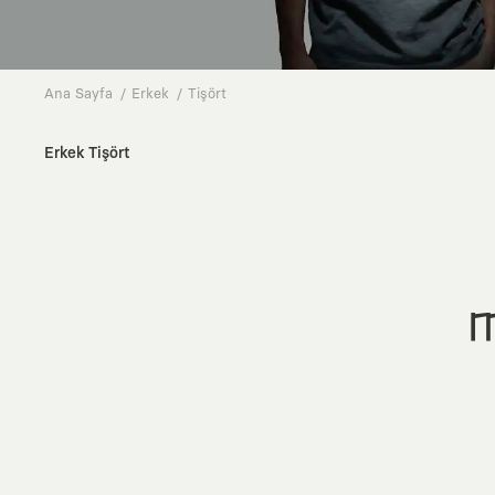
Ana Sayfa
Erkek
Tişört
Erkek Tişört
M