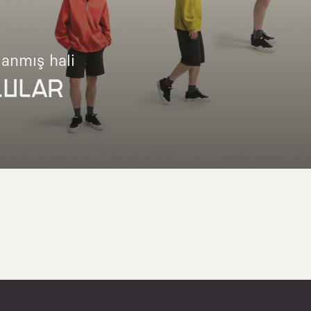
lanmış hali
LULAR