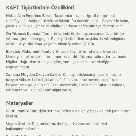
KAFT Tişörtlerinin Özellikleri
:
Nefes Alan Emprime Baskı
Tasarımlarımız, serigrafi (emprime)
tekniğiyle kumaşa pürüzsüzce işlenir. Bu sayede baskı bölgesinde kalın,
plastik bir his oluşmaz ve cildin gün boyu nefes almaya devam eder.
:
Ön Yıkamalı Kumaş
Tüm ürünlerimiz üretim aşamasında özel bir ön
yıkama işleminden geçer. Bu sayede önerilen koşullarda yıkandığında
çekme veya daralma yaşama olasılığı çok düşüktür.
:
Etiketsiz Maksimum Konfor
Ensede kaşıntı ve rahatsızlık yaratan
klasik yaka etiketlerini tamamen kaldırdık. Yıkama talimatları ve beden
bilgileri doğrudan kumaşın içine, yumuşak bir baskı tekniğiyle
uygulanmıştır.
:
Zamana Meydan Okuyan Kalite
Kumaşın dokusuna derinlemesine
işleyen yüksek kaliteli, insan sağlığına zarar vermeyen, sertifikalı
boyalar ve uygulanan teknikler sayesinde, tasarımlar yıllarca solmaz,
çatlamaz ve ilk günkü canlılığını korur.
Materyaller
:
%100 Pamuk
Tüm tişörtlerimiz, nefes alabilen yüksek kaliteli pamuktan
üretilir.
:
Vegan Üretim
Tasarımlarımızda hiçbir hayvansal materyal
kullanılmamaktadır.