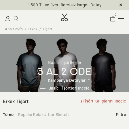
1.500 TL ve üzeri ücretsiz kargo.
Detay
0
Ana Sayfa
Erkek
Tişört
Basic Tişörtlerde
3 AL 2 ÖDE
Kampanya Detayları *
Basic Tişörtleri İncele
Erkek Tişört
Tişört Kalıplarını İncele
Tümü
Regular
Relax
Urban
Sketch
Filtre