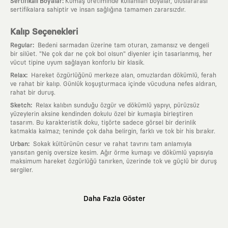
:
Sertifikalı Boyalar
Kumaş üretiminde kullanılan boyalar, uluslararası
sertifikalara sahiptir ve insan sağlığına tamamen zararsızdır.
Kalıp Seçenekleri
:
Regular
Bedeni sarmadan üzerine tam oturan, zamansız ve dengeli
bir silüet. "Ne çok dar ne çok bol olsun" diyenler için tasarlanmış, her
vücut tipine uyum sağlayan konforlu bir klasik.
:
Relax
Hareket özgürlüğünü merkeze alan, omuzlardan dökümlü, ferah
ve rahat bir kalıp. Günlük koşuşturmaca içinde vücuduna nefes aldıran,
rahat bir duruş.
:
Sketch
Relax kalıbın sunduğu özgür ve dökümlü yapıyı, pürüzsüz
yüzeylerin aksine kendinden dokulu özel bir kumaşla birleştiren
tasarım. Bu karakteristik doku, tişörte sadece görsel bir derinlik
katmakla kalmaz; teninde çok daha belirgin, farklı ve tok bir his bırakır.
:
Urban
Sokak kültürünün cesur ve rahat tavrını tam anlamıyla
yansıtan geniş oversize kesim. Ağır örme kumaşı ve dökümlü yapısıyla
maksimum hareket özgürlüğü tanırken, üzerinde tok ve güçlü bir duruş
sergiler.
Neden KAFT?
Daha Fazla Göster
:
Giyilebilir Hikayeler
KAFT sıradan bir giyim markası değil; kanvasını
farklı sanatçılara ve yaratıcı zihinlere açık tutan bir tasarım
platformudur. Üzerinde taşıdığın her parça, arkasında derin bir anlam